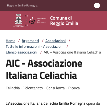
Vai al contenuto
Vai alla navigazione
Vai al footer
Regione Emilia-Romagna
Comune
Comune di
di
Reggio Emilia
Reggio
Emilia
Home
/
Argomenti
/
Associazioni
/
Tutte le informazioni - Associazioni
/
Elenco associazioni
/
AIC - Associazione Italiana Celiachia
AIC - Associazione
Amministrazione
Italiana Celiachia
Servizi
Novità
Celiachia - Volontariato - Consulenza - Ricerca
Vivere
L’
Associazione Italiana Celiachia Emilia Romagna
opera da
Reggio