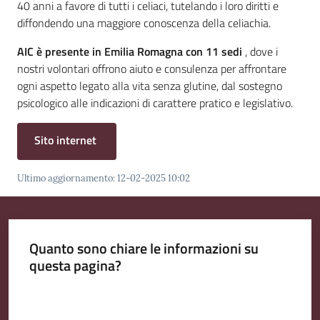
40 anni a favore di tutti i celiaci, tutelando i loro diritti e
Emilia
diffondendo una maggiore conoscenza della celiachia.
AIC è presente in Emilia Romagna con 11 sedi
, dove i
nostri volontari offrono aiuto e consulenza per affrontare
ogni aspetto legato alla vita senza glutine, dal sostegno
Tutti
psicologico alle indicazioni di carattere pratico e legislativo.
gli
argomenti
Sito internet
Menu selezionato
T
Ultimo aggiornamento
:
12-02-2025 10:02
u
r
i
s
Quanto sono chiare le informazioni su
m
questa pagina?
o
Valuta da 1 a 5 stelle
E