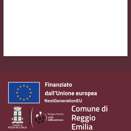
v
e
n
t
i
Seguici
su
Comune di
Reggio
Emilia