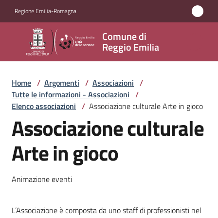
Vai al contenuto
Vai alla navigazione
Vai al footer
Regione Emilia-Romagna
Comune
Comune di
di
Reggio Emilia
Reggio
Emilia
Home
/
Argomenti
/
Associazioni
/
Tutte le informazioni - Associazioni
/
Elenco associazioni
/
Associazione culturale Arte in gioco
Associazione culturale
Amministrazione
Arte in gioco
Servizi
Novità
Animazione eventi
Vivere
L’Associazione è composta da uno staff di professionisti nel
Reggio