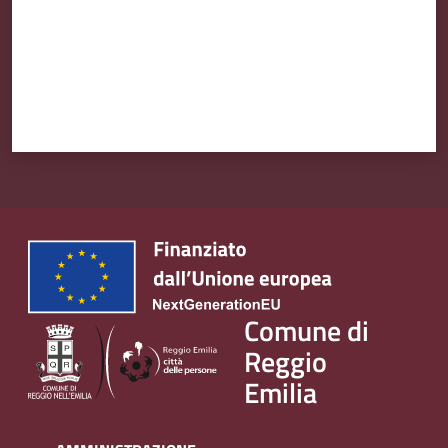
v
e
n
t
i
Seguici
su
Comune di
Reggio
Emilia