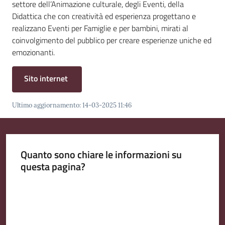
settore dell’Animazione culturale, degli Eventi, della
Emilia
Didattica che con creatività ed esperienza progettano e
realizzano Eventi per Famiglie e per bambini, mirati al
coinvolgimento del pubblico per creare esperienze uniche ed
emozionanti.
Tutti
Sito internet
gli
argomenti
Menu selezionato
Ultimo aggiornamento
:
14-03-2025 11:46
T
u
r
Quanto sono chiare le informazioni su
i
questa pagina?
s
m
Valuta da 1 a 5 stelle
o
E