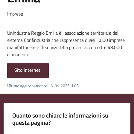
Emilia
Imprese
Unindustria Reggio Emilia è l'associazione territoriale del
sistema Confindustria che rappresenta quasi 1.000 imprese
Tutti
manifatturiere e di servizi della provincia, con oltre 48.000
gli
dipendenti.
argomenti
Menu selezionato
Sito internet
T
u
r
Ultimo aggiornamento
:
16-04-2025 11:05
i
s
m
Quanto sono chiare le informazioni su
o
questa pagina?
E
Valuta da 1 a 5 stelle