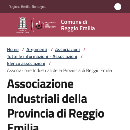
Vai al contenuto
Vai alla navigazione
Vai al footer
Regione Emilia-Romagna
Comune
Comune di
di
Reggio Emilia
Reggio
Emilia
Home
/
Argomenti
/
Associazioni
/
Tutte le informazioni - Associazioni
/
Elenco associazioni
/
Associazione Industriali della Provincia di Reggio Emilia
Amministrazione
Associazione
Servizi
Industriali della
Novità
Provincia di Reggio
Vivere
Emilia
Reggio