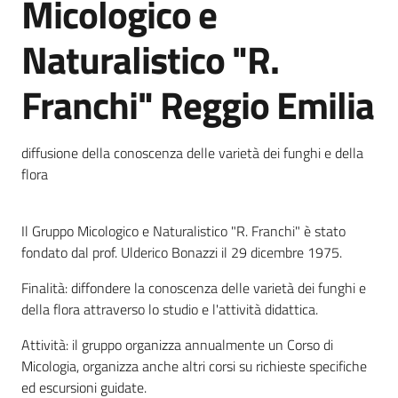
Micologico e
Emilia
Naturalistico "R.
Franchi" Reggio Emilia
Tutti
gli
diffusione della conoscenza delle varietà dei funghi e della
argomenti
flora
Menu selezionato
T
Il Gruppo Micologico e Naturalistico "R. Franchi" è stato
u
fondato dal prof. Ulderico Bonazzi il 29 dicembre 1975.
r
i
Finalità: diffondere la conoscenza delle varietà dei funghi e
s
della flora attraverso lo studio e l'attività didattica.
m
o
Attività: il gruppo organizza annualmente un Corso di
Micologia, organizza anche altri corsi su richieste specifiche
ed escursioni guidate.
E