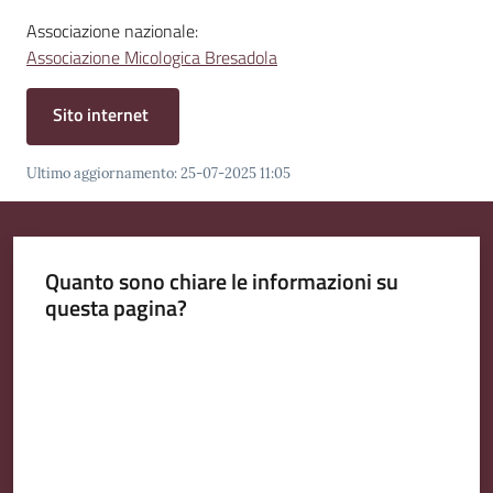
v
​Associazione nazionale:
e
Associazione Micologica Bresadola
n
t
Sito internet
i
Ultimo aggiornamento
:
25-07-2025 11:05
Seguici
su
Quanto sono chiare le informazioni su
questa pagina?
Valuta da 1 a 5 stelle