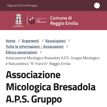
Vai al contenuto
Vai alla navigazione
Vai al footer
Regione Emilia-Romagna
Comune
Comune di
di
Reggio Emilia
Reggio
Emilia
Home
/
Argomenti
/
Associazioni
/
Tutte le informazioni - Associazioni
/
Elenco associazioni
/
Associazione Micologica Bresadola A.P.S. Gruppo Micologico
Amministrazione
e Naturalistico "R. Franchi" Reggio Emilia
Associazione
Servizi
Micologica Bresadola
Novità
A.P.S. Gruppo
Vivere
Reggio