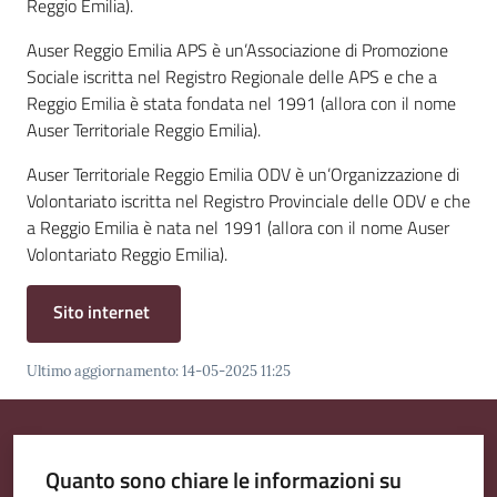
Reggio Emilia).
Emilia
Auser Reggio Emilia APS è un’Associazione di Promozione
Sociale iscritta nel Registro Regionale delle APS e che a
Reggio Emilia è stata fondata nel 1991 (allora con il nome
Auser Territoriale Reggio Emilia).
Tutti
Auser Territoriale Reggio Emilia ODV è un’Organizzazione di
gli
Volontariato iscritta nel Registro Provinciale delle ODV e che
argomenti
a Reggio Emilia è nata nel 1991 (allora con il nome Auser
Menu selezionato
Volontariato Reggio Emilia).
T
u
Sito internet
r
i
s
Ultimo aggiornamento
:
14-05-2025 11:25
m
o
Quanto sono chiare le informazioni su
E