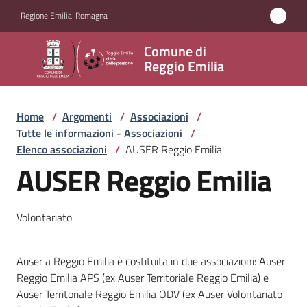
Vai al contenuto
Vai alla navigazione
Vai al footer
Regione Emilia-Romagna
Comune
Comune di
di
Reggio Emilia
Reggio
Emilia
Home
/
Argomenti
/
Associazioni
/
Tutte le informazioni - Associazioni
/
Elenco associazioni
/
AUSER Reggio Emilia
AUSER Reggio Emilia
Amministrazione
Servizi
Volontariato
Novità
Auser a Reggio Emilia è costituita in due associazioni: Auser
Reggio Emilia APS (ex Auser Territoriale Reggio Emilia) e
Vivere
Auser Territoriale Reggio Emilia ODV (ex Auser Volontariato
Reggio