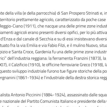
ante della villa (e della parrocchia) di San Prospero Strinati e,
territorio prettamente agricolo, caratterizzato da poche case c
 Reggio-Ciano (1911), che nacque una delle prime zone industria
iamenti agricoli erano presenti diversi opifici, per lo più attiv
'Enza e dal canale di Secchia e su di essi insistevano diversi mu
ato fra la via Emilia e via Fabio Filzi, e il mulino Nuovo, situa
izio e Santa Croce, Gardenia fu una delle prime zone industriali
orici” dell'industria reggiana: la ferramenta Franzini (1873),
), il Calzificio (1910), le officine ferroviarie Greco (1918),
questo sviluppo industriale furono tue figure storiche della po
 Vergnanini (1861-1934) e l'industriale della destra storica
ialista Antonio Piccinini (1884-1924), assassinato dalle sq
e nazionale del Partito Comunista Italiano e presidente della