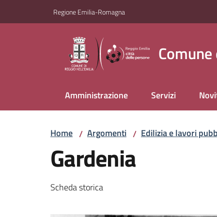
Vai al contenuto
Vai alla navigazione
Vai al footer
Regione Emilia-Romagna
Comune d
Amministrazione
Servizi
Novi
Home
Argomenti
Edilizia e lavori pubb
/
/
Gardenia
Scheda storica