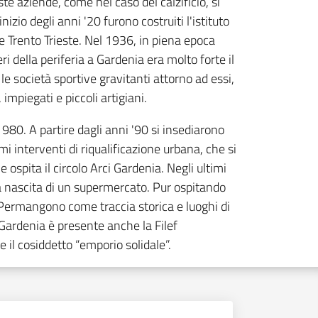
ste aziende, come nel caso del calzificio, si
zio degli anni '20 furono costruiti l'istituto
le Trento Trieste. Nel 1936, in piena epoca
i della periferia a Gardenia era molto forte il
le società sportive gravitanti attorno ad essi,
 impiegati e piccoli artigiani.
980. A partire dagli anni '90 si insediarono
mi interventi di riqualificazione urbana, che si
ospita il circolo Arci Gardenia. Negli ultimi
lla nascita di un supermercato. Pur ospitando
ta. Permangono come traccia storica e luoghi di
 Gardenia è presente anche la Filef
e il cosiddetto “emporio solidale”.