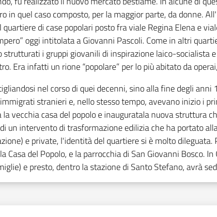
ondo, fu realizzato il nuovo mercato bestiame. In alcune di que
 in quel caso composto, per la maggior parte, da donne. All'ini
il quartiere di case popolari posto fra viale Regina Elena e via
ero” oggi intitolata a Giovanni Pascoli. Come in altri quartier
rutturati i gruppi giovanili di inspirazione laico-socialista e 
tro. Era infatti un rione “popolare” per lo più abitato da operai,
liandosi nel corso di quei decenni, sino alla fine degli anni 1
 immigrati stranieri e, nello stesso tempo, avevano inizio i pri
 la vecchia casa del popolo e inauguratala nuova struttura che 
tto di un intervento di trasformazione edilizia che ha portato a
tazione) e private, l'identità del quartiere si è molto dilegua
lla Casa del Popolo, e la parrocchia di San Giovanni Bosco. In
iglie) e presto, dentro la stazione di Santo Stefano, avrà sed