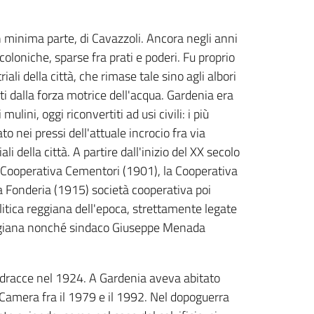
 in minima parte, di Cavazzoli. Ancora negli anni
oloniche, sparse fra prati e poderi. Fu proprio
li della città, che rimase tale sino agli albori
ati dalla forza motrice dell'acqua. Gardenia era
lini, oggi riconvertiti ad usi civili: i più
to nei pressi dell'attuale incrocio fra via
 della città. A partire dall'inizio del XX secolo
 la Cooperativa Cementori (1901), la Cooperativa
 la Fonderia (1915) società cooperativa poi
litica reggiana dell'epoca, strettamente legate
 reggiana nonché sindaco Giuseppe Menada
uadracce nel 1924. A Gardenia aveva abitato
 Camera fra il 1979 e il 1992. Nel dopoguerra