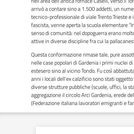
nell'area dell'antica fornace Caselli, verso il T
arrivò a contare sino a 1.500 addetti, un numero
tecnico-professionale di viale Trento Trieste e 
fascista, venne aperta la scuola elementare “Imp
senso di comunità: nel dopoguerra erano molto st
attive in diverse discipline fra cui la pallacanes
Questa conformazione rimase tale, pure assottig
nelle case popolari di Gardenia i primi nuclei di
estesero sino al vicino Tondo. Fu così abbattuta
anni i locali dell'ex calzificio sono stati ogge
diverse strutture pubbliche (scuole, uffici, la s
aggregazione il circolo Arci Gardenia, erede de
(Federazione italiana lavoratori emigranti e fam