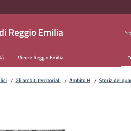
i Reggio Emilia
Seg
tà
Vivere Reggio Emilia
T
M
lici
Gli ambiti territoriali
Ambito H
Storia dei quar
/
/
/