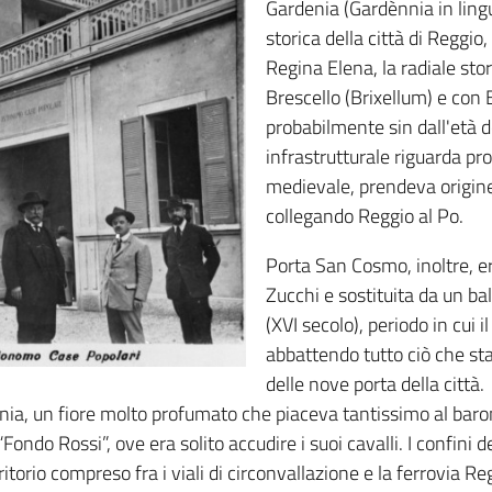
Gardenia (Gardènnia in lingu
storica della città di Reggio,
Regina Elena, la radiale st
Brescello (Brixellum) e con 
probabilmente sin dall'età d
infrastrutturale riguarda pro
medievale, prendeva origine
collegando Reggio al Po.
Porta San Cosmo, inoltre, er
Zucchi e sostituita da un ba
(XVI secolo), periodo in cui 
abbattendo tutto ciò che st
delle nove porta della città.
denia, un fiore molto profumato che piaceva tantissimo al bar
ondo Rossi”, ove era solito accudire i suoi cavalli. I confini d
itorio compreso fra i viali di circonvallazione e la ferrovia Re