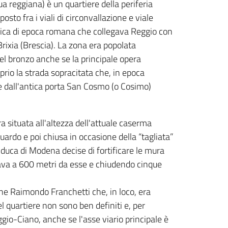
a reggiana) è un quartiere della periferia
 posto fra i viali di circonvallazione e viale
orica di epoca romana che collegava Reggio con
Brixia (Brescia). La zona era popolata
el bronzo anche se la principale opera
prio la strada sopracitata che, in epoca
 dall'antica porta San Cosmo (o Cosimo)
a situata all'altezza dell'attuale caserma
luardo e poi chiusa in occasione della “tagliata”
il duca di Modena decise di fortificare le mura
ava a 600 metri da esse e chiudendo cinque
one Raimondo Franchetti che, in loco, era
el quartiere non sono ben definiti e, per
ggio-Ciano, anche se l'asse viario principale è