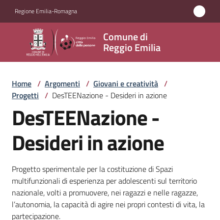
Vai al contenuto
Vai alla navigazione
Vai al footer
Regione Emilia-Romagna
Comune
Comune di
di
Reggio Emilia
Reggio
Emilia
Home
/
Argomenti
/
Giovani e creatività
/
Progetti
/
DesTEENazione - Desideri in azione
DesTEENazione -
Amministrazione
Desideri in azione
Servizi
Progetto sperimentale per la costituzione di Spazi
Novità
multifunzionali di esperienza per adolescenti sul territorio
nazionale, volti a promuovere, nei ragazzi e nelle ragazze,
Vivere
l’autonomia, la capacità di agire nei propri contesti di vita, la
Reggio
partecipazione.