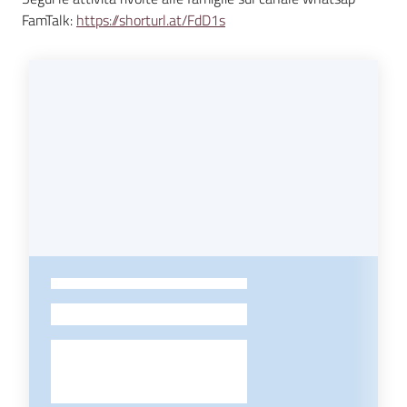
FamTalk:
https://shorturl.at/FdD1s
-