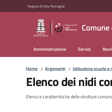
Vai al contenuto
Vai alla navigazione
Vai al footer
Regione Emilia-Romagna
Comune d
Amministrazione
Servizi
Novi
Home
Argomenti
Istituzione scuole e 
/
/
Elenco dei nidi c
Elenco e caratteristiche delle strutture comun