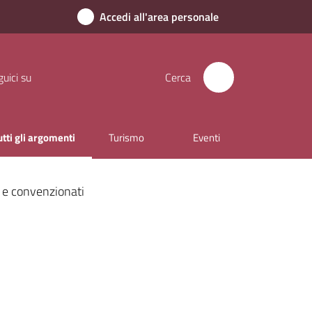
Accedi all'area personale
uici su
Cerca
utti gli argomenti
Turismo
Eventi
enu selezionato
i e convenzionati