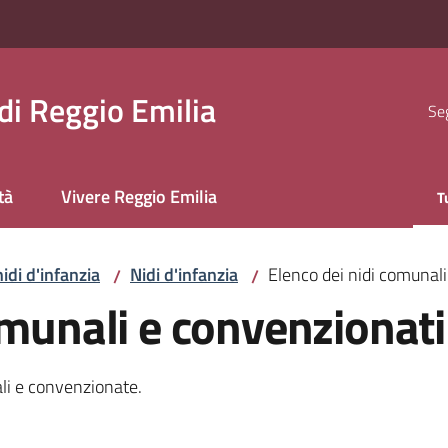
i Reggio Emilia
Seg
tà
Vivere Reggio Emilia
T
M
nidi d'infanzia
Nidi d'infanzia
Elenco dei nidi comunal
/
/
omunali e convenzionati
ali e convenzionate.