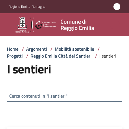
Vai al contenuto
Vai alla navigazione
Vai al footer
Regione Emilia-Romagna
Comune
Comune di
di
Reggio Emilia
Reggio
Emilia
Home
/
Argomenti
/
Mobilità sostenibile
/
Progetti
/
Reggio Emilia Città dei Sentieri
/
I sentieri
I sentieri
Amministrazione
Servizi
Novità
Vivere
Reggio