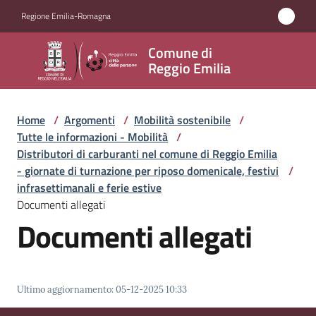
Vai al contenuto
Vai alla navigazione
Vai al footer
Regione Emilia-Romagna
Comune
Comune di
di
Reggio Emilia
Reggio
Emilia
Home
/
Argomenti
/
Mobilità sostenibile
/
Tutte le informazioni - Mobilità
/
Distributori di carburanti nel comune di Reggio Emilia
- giornate di turnazione per riposo domenicale, festivi
/
Amministrazione
infrasettimanali e ferie estive
Documenti allegati
Servizi
Documenti allegati
Novità
Vivere
Ultimo aggiornamento
:
05-12-2025 10:33
Reggio