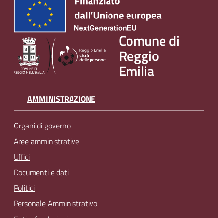
v
e
n
Comune di
t
Reggio
i
Emilia
AMMINISTRAZIONE
Seguici
su
Organi di governo
Aree amministrative
Uffici
Documenti e dati
Politici
Personale Amministrativo