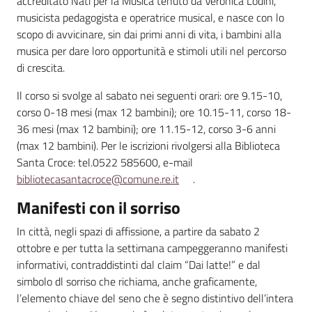
accreditato Nati per la Musica tenuto da Veronica Lodini,
musicista pedagogista e operatrice musical, e nasce con lo
scopo di avvicinare, sin dai primi anni di vita, i bambini alla
musica per dare loro opportunità e stimoli utili nel percorso
di crescita.
Il corso si svolge al sabato nei seguenti orari: ore 9.15-10,
corso 0-18 mesi (max 12 bambini); ore 10.15-11, corso 18-
36 mesi (max 12 bambini); ore 11.15-12, corso 3-6 anni
(max 12 bambini). Per le iscrizioni rivolgersi alla Biblioteca
Santa Croce: tel.0522 585600, e-mail
bibliotecasantacroce@comune.re.it
.
Manifesti con il sorriso
In città, negli spazi di affissione, a partire da sabato 2
ottobre e per tutta la settimana campeggeranno manifesti
informativi, contraddistinti dal claim “Dai latte!” e dal
simbolo dl sorriso che richiama, anche graficamente,
l’elemento chiave del seno che è segno distintivo dell’intera