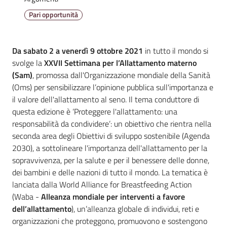
Emilia
Pari opportunità
Da sabato 2 a venerdì 9 ottobre 2021
in tutto il mondo si
svolge la
XXVII Settimana per l’Allattamento materno
Tutti
(Sam)
, promossa dall'Organizzazione mondiale della Sanità
gli
(Oms) per sensibilizzare l’opinione pubblica sull'importanza e
argomenti
il valore dell'allattamento al seno. Il tema conduttore di
Menu selezionato
questa edizione è ‘Proteggere l'allattamento: una
T
responsabilità da condividere’: un obiettivo che rientra nella
u
seconda area degli Obiettivi di sviluppo sostenibile (Agenda
r
2030), a sottolineare l'importanza dell'allattamento per la
i
sopravvivenza, per la salute e per il benessere delle donne,
s
dei bambini e delle nazioni di tutto il mondo. La tematica è
m
lanciata dalla World Alliance for Breastfeeding Action
o
(Waba -
Alleanza mondiale per interventi a favore
dell’allattamento
), un’alleanza globale di individui, reti e
organizzazioni che proteggono, promuovono e sostengono
E