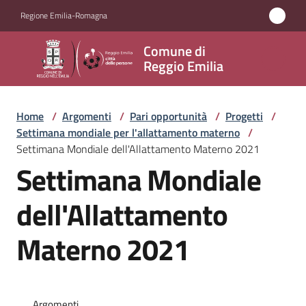
Vai al contenuto
Vai alla navigazione
Vai al footer
Regione Emilia-Romagna
Comune
Comune di
di
Reggio Emilia
Reggio
Emilia
Home
/
Argomenti
/
Pari opportunità
/
Progetti
/
Settimana mondiale per l'allattamento materno
/
Settimana Mondiale dell'Allattamento Materno 2021
Settimana Mondiale
Amministrazione
dell'Allattamento
Servizi
Materno 2021
Novità
Vivere
Reggio
Argomenti