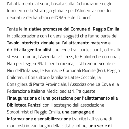
l’allattamento al seno, basata sulla Dichiarazione degli
v
Innocenti e la Strategia globale per l’Alimentazione dei
e
neonati e dei bambini dell’OMS e dell’Unicef.
n
t
Tante le
iniziative promosse dal Comune di Reggio Emilia
i
in collaborazione con i diversi soggetti che fanno parte del
Tavolo interistituzionale sull’allattamento materno e
diritti alla genitorialità
che vede tra i partecipanti, oltre allo
stesso Comune, l'Azienda Usl-Ircss, le Biblioteche comunali,
Seguici
Nati per leggere/Nati per la musica, l'Istituzione Scuole e
su
Nidi dell’Infanzia, le Farmacie Comunali Riunite (Fcr), Reggio
Children, il Consultorio familiare Latte-Coccole, la
Consigliera di Parità Provinciale, l'Associazione La Cova e la
Federazione italiana Medici pediatri. Tra queste
l’
inaugurazione di una postazione per l’allattamento alla
Biblioteca Panizzi
con il sostegno dell’associazione
Soroptimist di Reggio Emilia,
una campagna di
informazione e sensibilizzazione
tramite l’affissione di
manifesti in vari luoghi della città e, infine,
una serie di