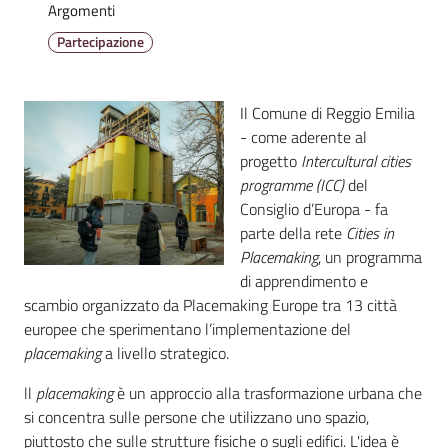
Emilia
Argomenti
Partecipazione
Il Comune di Reggio Emilia
Tutti
- come aderente al
gli
progetto
Intercultural cities
argomenti
programme (ICC)
del
Menu selezionato
Consiglio d’Europa - fa
parte della rete
Cities in
T
Placemaking
, un programma
u
di apprendimento e
r
scambio organizzato da Placemaking Europe tra 13 città
i
europee che sperimentano l’implementazione del
s
placemaking
a livello strategico.
m
o
ll
placemaking
è un approccio alla trasformazione urbana che
si concentra sulle persone che utilizzano uno spazio,
E
piuttosto che sulle strutture fisiche o sugli edifici. L'idea è