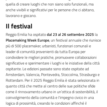
v
quella di creare luoghi che non siano solo funzionali, ma
e
anche vivibili e significativi per le persone che ci abitano,
n
lavorano e giocano.
t
Il festival
i
Reggio Emilia ha ospitato
dal 23 al 26 settembre 2025
la
Placemaking Week Europe
, un festival annuale che riunisce
più di 500 placemaker, urbanisti, funzionari comunali e
Seguici
leader di comunità provenienti da tutta Europa per
su
condividere le migliori pratiche, promuovere collaborazioni
significative e sperimentare i luoghi e le iniziative della città
ospitante. Le edizioni passate sono state ospitate ad
Amsterdam, Valencia, Pontevedra, Stoccolma, Strasburgo e
Rotterdam. Per il 2025 Reggio Emilia è stata selezionata in
quanto città che mette al centro delle sue politiche sfide
come il rinnovamento urbano in un’ottica di sostenibilità, il
coinvolgimento della comunità e l'impegno civico in una
logica di prossimità, creando le condizioni affinché il