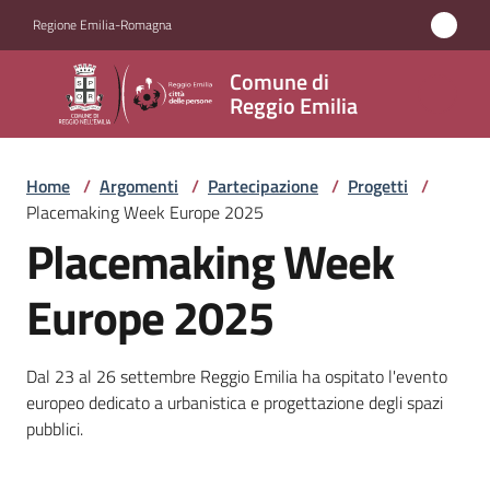
Vai al contenuto
Vai alla navigazione
Vai al footer
Regione Emilia-Romagna
Comune
Comune di
di
Reggio Emilia
Reggio
Emilia
Home
/
Argomenti
/
Partecipazione
/
Progetti
/
Placemaking Week Europe 2025
Placemaking Week
Amministrazione
Europe 2025
Servizi
Dal 23 al 26 settembre Reggio Emilia ha ospitato l'evento
Novità
europeo dedicato a urbanistica e progettazione degli spazi
pubblici.
Vivere
Reggio