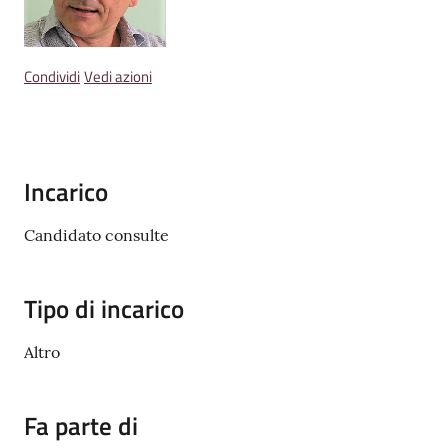
Emilia
Condividi
Vedi azioni
Tutti
gli
argomenti
Incarico
Menu selezionato
Candidato consulte
T
u
r
Tipo di incarico
i
s
Altro
m
o
Fa parte di
E