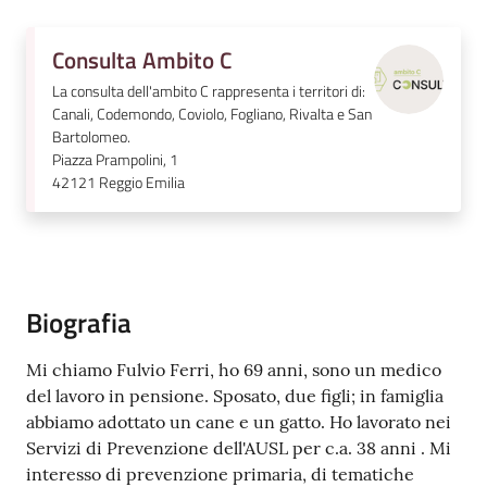
v
e
Consulta Ambito C
n
La consulta dell'ambito C rappresenta i territori di:
t
Canali, Codemondo, Coviolo, Fogliano, Rivalta e San
i
Bartolomeo.
Piazza Prampolini, 1
42121
Reggio Emilia
Seguici
su
Biografia
Mi chiamo Fulvio Ferri, ho 69 anni, sono un medico
del lavoro in pensione. Sposato, due figli; in famiglia
abbiamo adottato un cane e un gatto. Ho lavorato nei
Servizi di Prevenzione dell'AUSL per c.a. 38 anni . Mi
interesso di prevenzione primaria, di tematiche