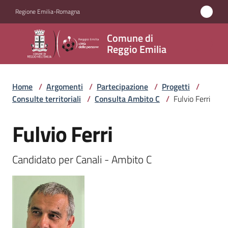
Vai al contenuto
Vai alla navigazione
Vai al footer
Regione Emilia-Romagna
Comune
Comune di
di
Reggio Emilia
Reggio
Emilia
Home
/
Argomenti
/
Partecipazione
/
Progetti
/
Consulte territoriali
/
Consulta Ambito C
/
Fulvio Ferri
Fulvio Ferri
Amministrazione
Salta al contenuto
Servizi
Candidato per Canali - Ambito C
Novità
Vivere
Reggio