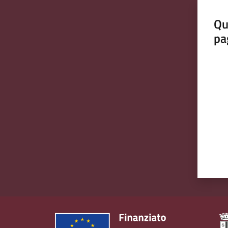
Qu
pa
Valut