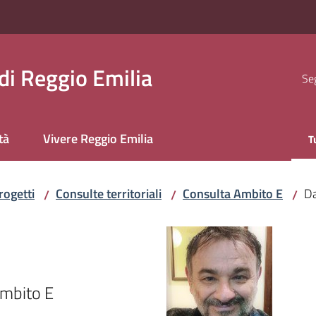
i Reggio Emilia
Seg
tà
Vivere Reggio Emilia
T
M
rogetti
Consulte territoriali
Consulta Ambito E
Da
/
/
/
Ambito E