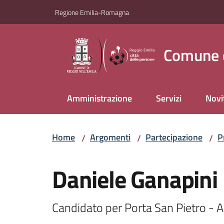
Vai al contenuto
Vai alla navigazione
Vai al footer
Regione Emilia-Romagna
Comune d
Amministrazione
Servizi
Novi
Home
Argomenti
Partecipazione
P
/
/
/
Salta al contenuto
Daniele Ganapini
Candidato per Porta San Pietro - 