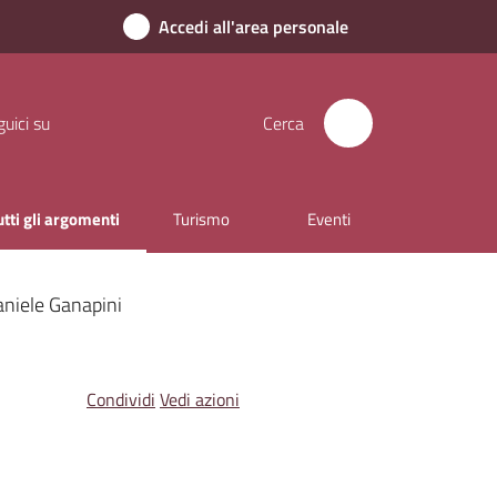
Accedi all'area personale
uici su
Cerca
utti gli argomenti
Turismo
Eventi
enu selezionato
niele Ganapini
Condividi
Vedi azioni