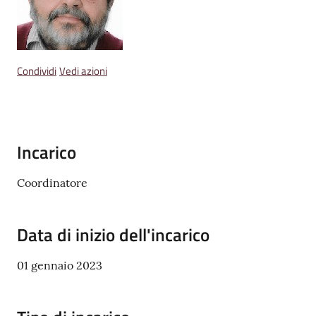
Emilia
Condividi
Vedi azioni
Tutti
gli
argomenti
Menu selezionato
Incarico
T
Coordinatore
u
r
i
Data di inizio dell'incarico
s
m
01 gennaio 2023
o
E