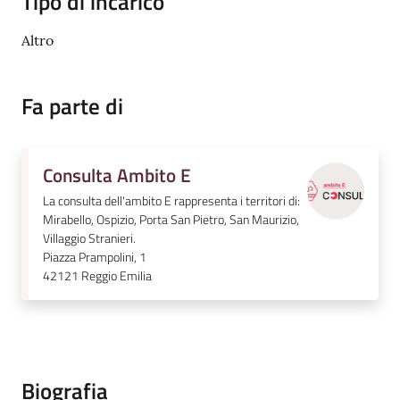
Tipo di incarico
v
e
Altro
n
t
Fa parte di
i
Consulta Ambito E
Seguici
La consulta dell'ambito E rappresenta i territori di:
su
Mirabello, Ospizio, Porta San Pietro, San Maurizio,
Villaggio Stranieri.
Piazza Prampolini, 1
42121
Reggio Emilia
Biografia