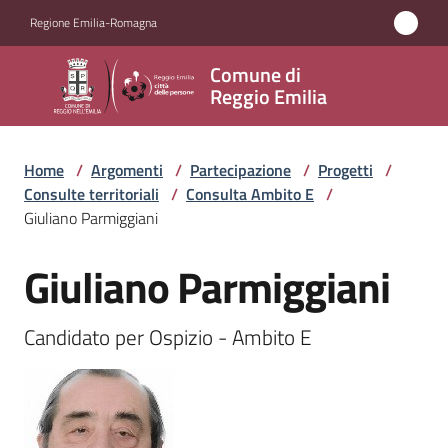
Vai al contenuto
Vai alla navigazione
Vai al footer
Regione Emilia-Romagna
Comune
Comune di
di
Reggio Emilia
Reggio
Emilia
Home
/
Argomenti
/
Partecipazione
/
Progetti
/
Consulte territoriali
/
Consulta Ambito E
/
Giuliano Parmiggiani
Amministrazione
Giuliano Parmiggiani
Salta al contenuto
Servizi
Candidato per Ospizio - Ambito E
Novità
Vivere
Reggio