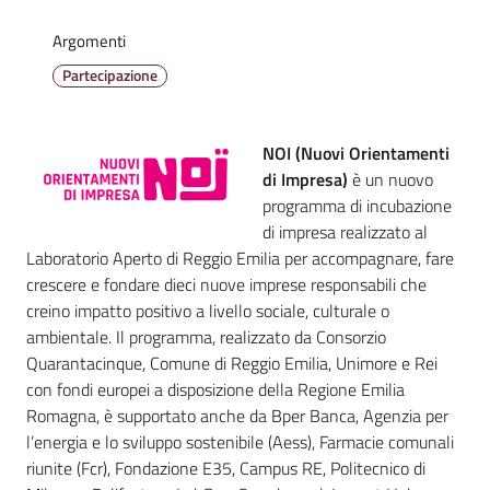
Emilia
Argomenti
Partecipazione
Tutti
NOI (Nuovi Orientamenti
gli
di Impresa)
è un nuovo
argomenti
programma di incubazione
Menu selezionato
di impresa realizzato al
Laboratorio Aperto di Reggio Emilia per accompagnare, fare
T
crescere e fondare dieci nuove imprese responsabili che
u
creino impatto positivo a livello sociale, culturale o
r
ambientale. Il programma, realizzato da Consorzio
i
Quarantacinque, Comune di Reggio Emilia, Unimore e Rei
s
con fondi europei a disposizione della Regione Emilia
m
Romagna, è supportato anche da Bper Banca, Agenzia per
o
l’energia e lo sviluppo sostenibile (Aess), Farmacie comunali
riunite (Fcr), Fondazione E35, Campus RE, Politecnico di
E