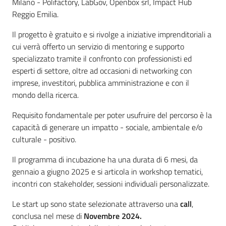
Milano - Polifactory, LabGov, Openbox srl, Impact Hub
v
Reggio Emilia.
e
n
Il progetto è gratuito e si rivolge a iniziative imprenditoriali a
t
cui verrà offerto un servizio di mentoring e supporto
i
specializzato tramite il confronto con professionisti ed
esperti di settore, oltre ad occasioni di networking con
imprese, investitori, pubblica amministrazione e con il
mondo della ricerca.
Seguici
Requisito fondamentale per poter usufruire del percorso è la
su
capacità di generare un impatto - sociale, ambientale e/o
culturale - positivo.
Il programma di incubazione ha una durata di 6 mesi, da
gennaio a giugno 2025 e si articola in workshop tematici,
incontri con stakeholder, sessioni individuali personalizzate.
Le start up sono state selezionate attraverso una
call
,
conclusa nel mese di
Novembre 2024.