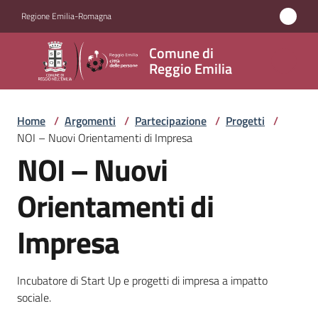
Vai al contenuto
Vai alla navigazione
Vai al footer
Regione Emilia-Romagna
Comune
Comune di
di
Reggio Emilia
Reggio
Emilia
Home
/
Argomenti
/
Partecipazione
/
Progetti
/
NOI – Nuovi Orientamenti di Impresa
NOI – Nuovi
Amministrazione
Orientamenti di
Servizi
Impresa
Novità
Incubatore di Start Up e progetti di impresa a impatto
Vivere
sociale.
Reggio