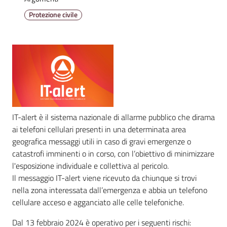
Emilia
Protezione civile
Tutti
gli
argomenti
Menu selezionato
IT-alert è il sistema nazionale di allarme pubblico che dirama
T
ai telefoni cellulari presenti in una determinata area
u
geografica messaggi utili in caso di gravi emergenze o
r
catastrofi imminenti o in corso, con l’obiettivo di minimizzare
i
l'esposizione individuale e collettiva al pericolo.
s
Il messaggio IT-alert viene ricevuto da chiunque si trovi
m
nella zona interessata dall’emergenza e abbia un telefono
o
cellulare acceso e agganciato alle celle telefoniche.
Dal 13 febbraio 2024 è operativo per i seguenti rischi:
E