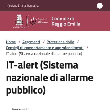
Vai al contenuto
Vai alla navigazione
Vai al footer
Regione Emilia-Romagna
Comune
Comune di
di
Reggio Emilia
Reggio
Emilia
Home
/
Argomenti
/
Protezione civile
/
Consigli di comportamento e approfondimenti
/
IT-alert (Sistema nazionale di allarme pubblico)
IT-alert (Sistema
Amministrazione
nazionale di allarme
Servizi
pubblico)
Novità
Vivere
Reggio
Argomenti