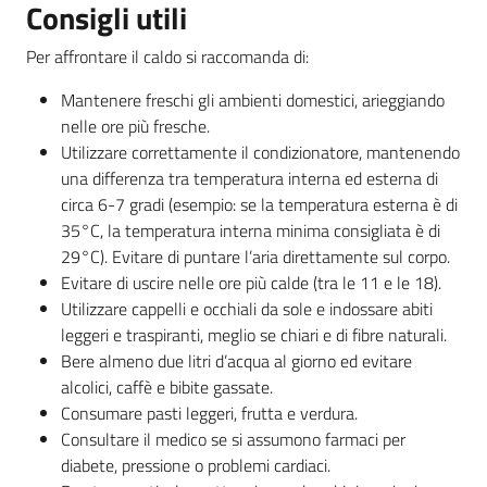
Consigli utili
v
e
Per affrontare il caldo si raccomanda di:
n
t
Mantenere freschi gli ambienti domestici, arieggiando
i
nelle ore più fresche.
Utilizzare correttamente il condizionatore, mantenendo
una differenza tra temperatura interna ed esterna di
circa 6-7 gradi (esempio: se la temperatura esterna è di
Seguici
35°C, la temperatura interna minima consigliata è di
su
29°C). Evitare di puntare l’aria direttamente sul corpo.
Evitare di uscire nelle ore più calde (tra le 11 e le 18).
Utilizzare cappelli e occhiali da sole e indossare abiti
leggeri e traspiranti, meglio se chiari e di fibre naturali.
Bere almeno due litri d’acqua al giorno ed evitare
alcolici, caffè e bibite gassate.
Consumare pasti leggeri, frutta e verdura.
Consultare il medico se si assumono farmaci per
diabete, pressione o problemi cardiaci.