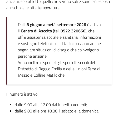
anziani, soprattutto quelli che vivono soli e sono più esposti
Emilia
ai rischi delle alte temperature.
Dall'
8 giugno a metà settembre 2026
è attivo
il
Centro di Ascolto
(tel.
0522 320666
), che
Tutti
offre assistenza sociale e sanitaria, informazioni
gli
e sostegno telefonico. I cittadini possono anche
argomenti
segnalare situazioni di disagio che coinvolgono
Menu selezionato
persone anziane.
Sono inoltre disponibili gli sportelli sociali del
T
Distretto di Reggio Emilia e delle Unioni Terra di
u
Mezzo e Colline Matildiche.
r
i
s
Il numero è attivo:
m
o
dalle 9.00 alle 12.00 dal lunedì a venerdì;
dalle 9.00 alle ore 18.00 il sabato e la domenica.
E