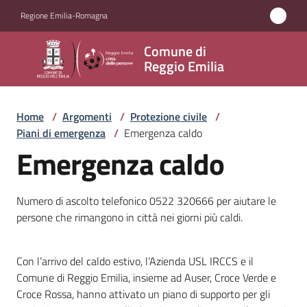
Vai al contenuto
Vai alla navigazione
Vai al footer
Regione Emilia-Romagna
Comune
Comune di
di
Reggio Emilia
Reggio
Emilia
Home
/
Argomenti
/
Protezione civile
/
Piani di emergenza
/
Emergenza caldo
Emergenza caldo
Amministrazione
Numero di ascolto telefonico 0522 320666 per aiutare le
Servizi
persone che rimangono in città nei giorni più caldi.
Novità
Con l’arrivo del caldo estivo, l’Azienda USL IRCCS e il
Comune di Reggio Emilia, insieme ad Auser, Croce Verde e
Vivere
Croce Rossa, hanno attivato un piano di supporto per gli
Reggio