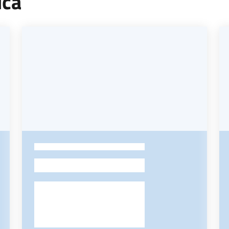
ica
-