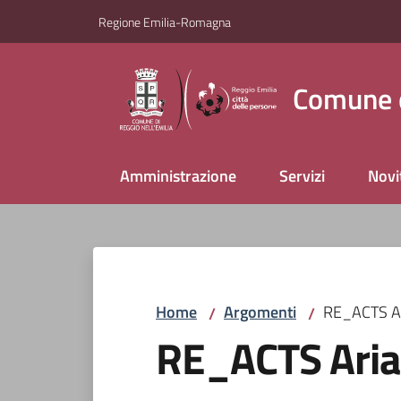
Vai al contenuto
Vai alla navigazione
Vai al footer
Regione Emilia-Romagna
Comune d
Amministrazione
Servizi
Novi
Home
Argomenti
RE_ACTS Ari
/
/
RE_ACTS Aria 