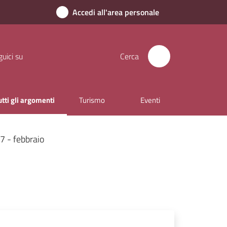
Accedi all'area personale
uici su
Cerca
utti gli argomenti
Turismo
Eventi
enu selezionato
7 - febbraio