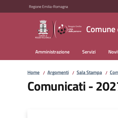
Vai al contenuto
Vai alla navigazione
Vai al footer
Regione Emilia-Romagna
Comune d
Amministrazione
Servizi
Novi
Home
Argomenti
Sala Stampa
Com
/
/
/
Comunicati - 2027