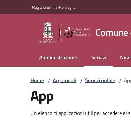
Vai al contenuto
Vai alla navigazione
Vai al footer
Regione Emilia-Romagna
Comune d
Amministrazione
Servizi
Novi
Menu selezionato
Home
Argomenti
Servizi online
Ap
/
/
/
App
Un elenco di applicazioni utili per accedere ai s