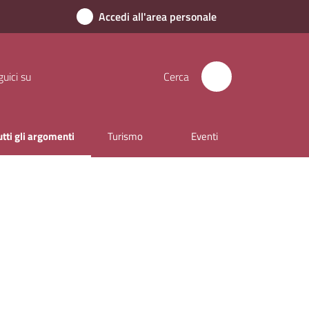
Accedi all'area personale
uici su
Cerca
utti gli argomenti
Turismo
Eventi
enu selezionato