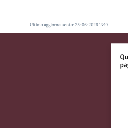
Ultimo aggiornamento
:
25-06-2026 13:19
Qu
pa
Valut