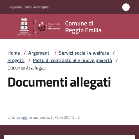
Vai al contenuto
Vai alla navigazione
Vai al footer
Regione Emilia-Romagna
Comune
Comune di
di
Reggio Emilia
Reggio
Emilia
Home
/
Argomenti
/
Servizi sociali e welfare
/
Progetti
/
Patto di contrasto alle nuove povertà
/
Documenti allegati
Documenti allegati
Amministrazione
Servizi
Menu selezionato
Novità
Ultimo aggiornamento
:
13-11-2023 11:52
Vivere
Reggio