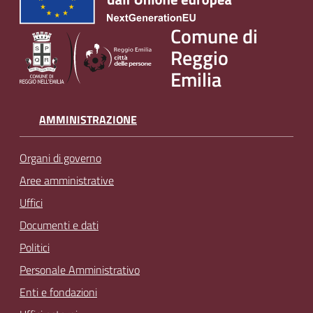
v
e
Comune di
n
Reggio
t
Emilia
i
AMMINISTRAZIONE
Seguici
Organi di governo
su
Aree amministrative
Uffici
Documenti e dati
Politici
Personale Amministrativo
Enti e fondazioni