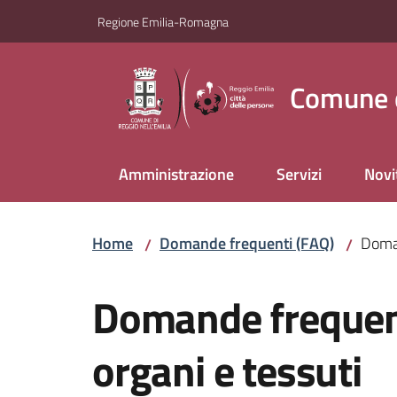
Vai al contenuto
Vai alla navigazione
Vai al footer
Regione Emilia-Romagna
Comune d
Amministrazione
Servizi
Novi
Home
Domande frequenti (FAQ)
Doman
/
/
Domande frequent
organi e tessuti