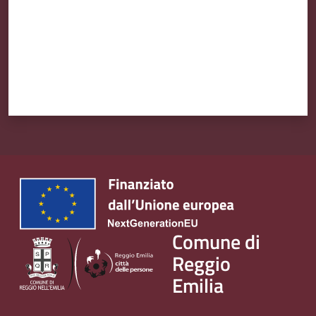
v
e
n
t
i
Seguici
su
Comune di
Reggio
Emilia