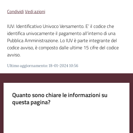
Emilia
Condividi
Vedi azioni
IUV: Identificativo Univoco Versamento. E’ il codice che
identifica univocamente il pagamento all’interno di una
Tutti
Pubblica Amministrazione. Lo IUV è parte integrante del
gli
codice avviso, è composto dalle ultime 15 cifre del codice
argomenti
avviso.
Ultimo aggiornamento
:
18-01-2024 10:56
T
u
r
i
Quanto sono chiare le informazioni su
s
questa pagina?
m
Valuta da 1 a 5 stelle
o
E