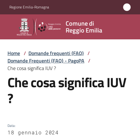
Vai al contenuto
Vai alla navigazione
Vai al footer
Regione Emilia-Romagna
Comune
Comune di
di
Reggio Emilia
Reggio
Emilia
Home
/
Domande frequenti (FAQ)
/
Domande Frequenti (FAQ) - PagoPA
/
Che cosa significa IUV ?
Che cosa significa IUV
Amministrazione
Salta al contenuto
?
Servizi
Novità
Data
:
Vivere
18 gennaio 2024
Reggio