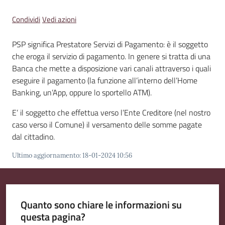
Emilia
Condividi
Vedi azioni
PSP significa Prestatore Servizi di Pagamento: è il soggetto
che eroga il servizio di pagamento. In genere si tratta di una
Tutti
Banca che mette a disposizione vari canali attraverso i quali
gli
eseguire il pagamento (la funzione all’interno dell’Home
argomenti
Banking, un’App, oppure lo sportello ATM).
E’ il soggetto che effettua verso l’Ente Creditore (nel nostro
T
caso verso il Comune) il versamento delle somme pagate
u
dal cittadino.
r
i
Ultimo aggiornamento
:
18-01-2024 10:56
s
m
o
Quanto sono chiare le informazioni su
questa pagina?
E