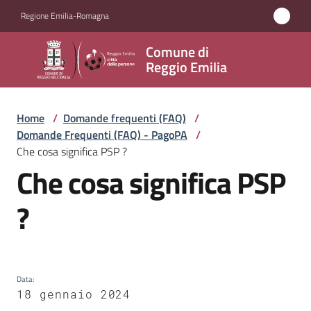
Vai al contenuto
Vai alla navigazione
Vai al footer
Regione Emilia-Romagna
Comune
Comune di
di
Reggio Emilia
Reggio
Emilia
Home
/
Domande frequenti (FAQ)
/
Domande Frequenti (FAQ) - PagoPA
/
Che cosa significa PSP ?
Che cosa significa PSP
Amministrazione
Salta al contenuto
?
Servizi
Novità
Data
:
Vivere
18 gennaio 2024
Reggio