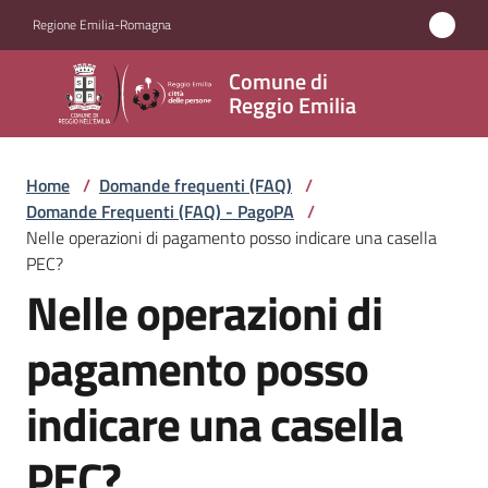
Vai al contenuto
Vai alla navigazione
Vai al footer
Regione Emilia-Romagna
Comune
Comune di
di
Reggio Emilia
Reggio
Emilia
Home
/
Domande frequenti (FAQ)
/
Domande Frequenti (FAQ) - PagoPA
/
Nelle operazioni di pagamento posso indicare una casella
PEC?
Amministrazione
Nelle operazioni di
Salta al contenuto
Servizi
pagamento posso
Novità
indicare una casella
Vivere
PEC?
Reggio