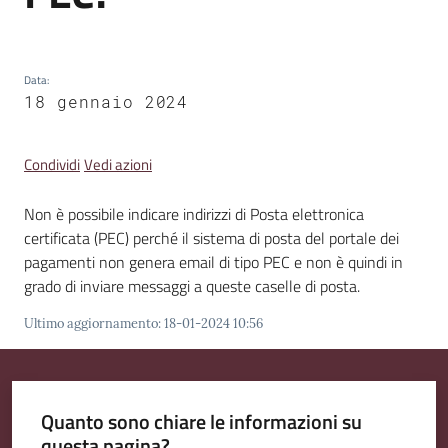
Emilia
Data
:
18 gennaio 2024
Tutti
gli
Condividi
Vedi azioni
argomenti
Non è possibile indicare indirizzi di Posta elettronica
T
certificata (PEC) perché il sistema di posta del portale dei
u
pagamenti non genera email di tipo PEC e non è quindi in
r
grado di inviare messaggi a queste caselle di posta.
i
Ultimo aggiornamento
:
18-01-2024 10:56
s
m
o
Quanto sono chiare le informazioni su
E
questa pagina?