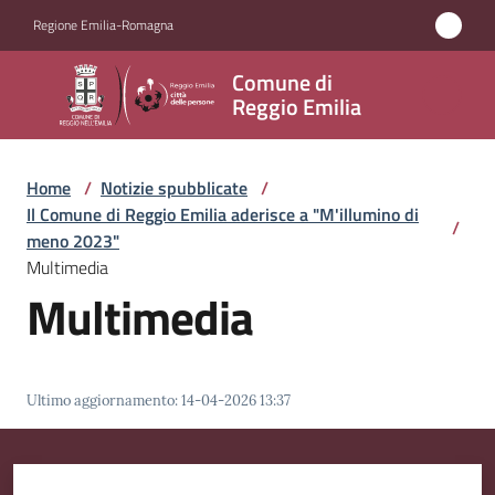
Vai al contenuto
Vai alla navigazione
Vai al footer
Regione Emilia-Romagna
Comune
Comune di
di
Reggio Emilia
Reggio
Emilia
Home
/
Notizie spubblicate
/
Il Comune di Reggio Emilia aderisce a "M'illumino di
/
meno 2023"
Multimedia
Amministrazione
Multimedia
Servizi
Novità
Ultimo aggiornamento
:
14-04-2026 13:37
Vivere
Reggio