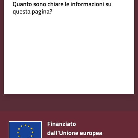
Quanto sono chiare le informazioni su
Emilia
questa pagina?
Valuta da 1 a 5 stelle
Tutti
gli
argomenti
T
u
r
i
s
m
o
E