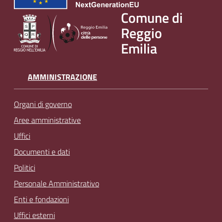
v
Comune di
e
Reggio
n
Emilia
t
i
AMMINISTRAZIONE
Seguici
Organi di governo
su
Aree amministrative
Uffici
Documenti e dati
Politici
Personale Amministrativo
Enti e fondazioni
Uffici esterni