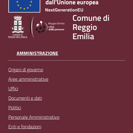
v
e
Comune di
n
Reggio
t
Emilia
i
AMMINISTRAZIONE
Seguici
su
Organi di governo
Aree amministrative
Uffici
Documenti e dati
Politici
Personale Amministrativo
Enti e fondazioni