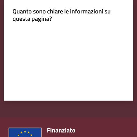
Emilia
Quanto sono chiare le informazioni su
questa pagina?
Valuta da 1 a 5 stelle
Tutti
gli
argomenti
T
u
r
i
s
m
o
E