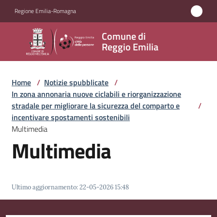
Vai al contenuto
Vai alla navigazione
Vai al footer
Regione Emilia-Romagna
Comune
Comune di
di
Reggio Emilia
Reggio
Emilia
Home
/
Notizie spubblicate
/
In zona annonaria nuove ciclabili e riorganizzazione
stradale per migliorare la sicurezza del comparto e
/
incentivare spostamenti sostenibili
Amministrazione
Multimedia
Multimedia
Servizi
Novità
Ultimo aggiornamento
:
22-05-2026 15:48
Vivere
Reggio