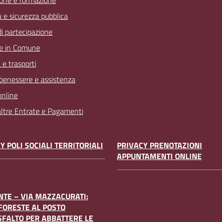
one e formazione
a e sicurezza pubblica
 di partecipazione
e in Comune
 e trasporti
 benessere e assistenza
online
 altre Entrate e Pagamenti
Y POLI SOCIALI TERRITORIALI
PRIVACY PRENOTAZIONI
APPUNTAMENTI ONLINE
TE – VIA MAZZACURATI:
FORESTE AL POSTO
SFALTO PER ABBATTERE LE