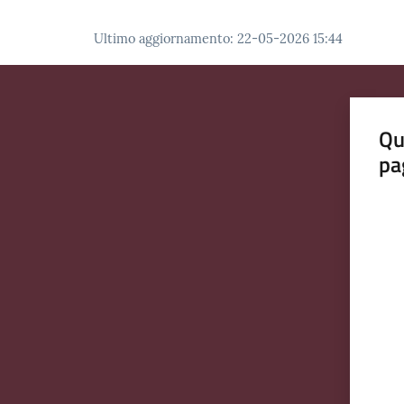
Ultimo aggiornamento
:
22-05-2026 15:44
Qu
pa
Valut