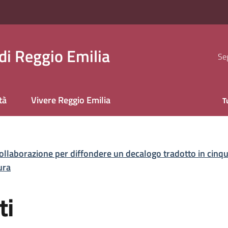
i Reggio Emilia
Seg
tà
Vivere Reggio Emilia
T
ollaborazione per diffondere un decalogo tradotto in cinque 
ura
ti