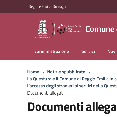
Vai al contenuto
Vai alla navigazione
Vai al footer
Regione Emilia-Romagna
Comune d
Amministrazione
Servizi
Novi
Home
Notizie spubblicate
/
/
La Questura e il Comune di Reggio Emilia in c
l’accesso degli stranieri ai servizi della Quest
Documenti allegati
Documenti allega