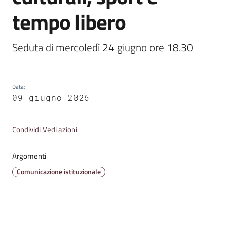
Emilia
tempo libero
Seduta di mercoledì 24 giugno ore 18.30
Tutti
gli
Data
:
argomenti
09 giugno 2026
T
Condividi
Vedi azioni
u
r
Argomenti
i
s
Comunicazione istituzionale
m
o
E