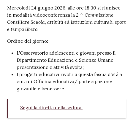
v
Contenuto
Mercoledì 24 giugno 2026, alle ore 18:30 si riunisce
e
2 ^ Commissione
in modalità videoconferenza la
n
Consiliare Scuola, attività ed istituzioni culturali, sport
t
e tempo libero.
i
Ordine del giorno:
L'Osservatorio adolescenti e giovani presso il
Dipartimento Educazione e Scienze Umane:
Seguici
presentazione e attività svolta;
su
I progetti educativi rivolti a questa fascia d'età a
cura di Officina educativa/ partecipazione
giovanile e benessere.
Segui la diretta della seduta.