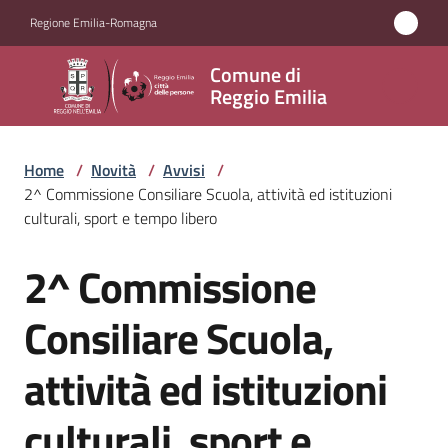
Vai al contenuto
Vai alla navigazione
Vai al footer
Regione Emilia-Romagna
Comune
Comune di
di
Reggio Emilia
Reggio
Emilia
Home
/
Novità
/
Avvisi
/
2^ Commissione Consiliare Scuola, attività ed istituzioni
culturali, sport e tempo libero
Amministrazione
2^ Commissione
Salta al contenuto
Servizi
Consiliare Scuola,
Novità
attività ed istituzioni
Menu selezionato
Vivere
culturali, sport e
Reggio