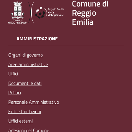
Comune di
v
Reggio
e
Emilia
n
t
i
AMMINISTRAZIONE
Organi di governo
Seguici
Aree amministrative
su
Uffici
Documenti e dati
Politici
Personale Amministrativo
Enti e fondazioni
Uffici esterni
Adesioni del Comune