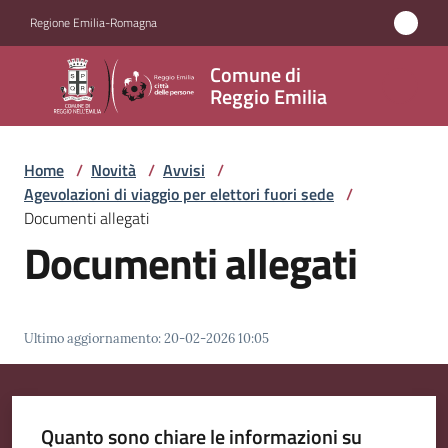
Vai al contenuto
Vai alla navigazione
Vai al footer
Regione Emilia-Romagna
Comune
Comune di
di
Reggio Emilia
Reggio
Emilia
Home
/
Novità
/
Avvisi
/
Agevolazioni di viaggio per elettori fuori sede
/
Documenti allegati
Documenti allegati
Amministrazione
Servizi
Ultimo aggiornamento
:
20-02-2026 10:05
Novità
Menu selezionato
Vivere
Quanto sono chiare le informazioni su
Reggio