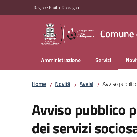
Vai al contenuto
Vai alla navigazione
Vai al footer
Regione Emilia-Romagna
Comune d
Amministrazione
Servizi
Novi
Menu
Home
Novità
Avvisi
Avviso pubblico
/
/
/
Salta al contenuto
Avviso pubblico 
dei servizi socios