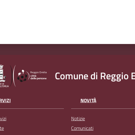
Comune di Reggio E
RVIZI
NOVITÀ
vizi
Notizie
te
Comunicati