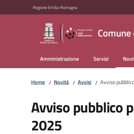
Vai al contenuto
Vai alla navigazione
Vai al footer
Regione Emilia-Romagna
Comune d
Amministrazione
Servizi
Novi
Menu
Home
Novità
Avvisi
Avviso pubblic
/
/
/
Salta al contenuto
Avviso pubblico 
2025