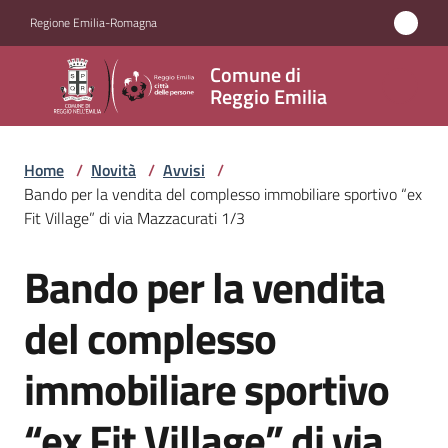
Vai al contenuto
Vai alla navigazione
Vai al footer
Regione Emilia-Romagna
Comune
Comune di
di
Reggio Emilia
Reggio
Emilia
Home
/
Novità
/
Avvisi
/
Bando per la vendita del complesso immobiliare sportivo “ex
Fit Village” di via Mazzacurati 1/3
Amministrazione
Bando per la vendita
Salta al contenuto
Servizi
del complesso
Novità
immobiliare sportivo
Menu selezionato
Vivere
“ex Fit Village” di via
Reggio