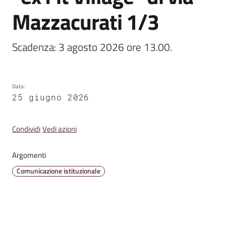
Emilia
Mazzacurati 1/3
Scadenza: 3 agosto 2026 ore 13.00. 
Tutti
gli
Data
:
argomenti
25 giugno 2026
T
Condividi
Vedi azioni
u
r
Argomenti
i
s
Comunicazione istituzionale
m
o
E