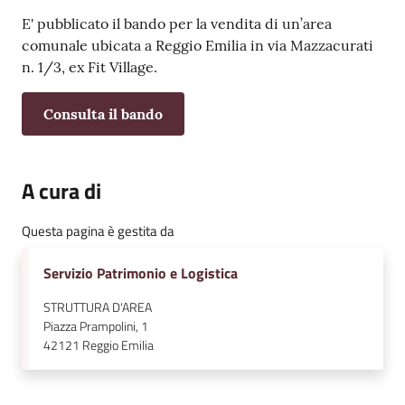
v
Contenuto
E' pubblicato il bando per la vendita di un’area
e
comunale ubicata a Reggio Emilia in via Mazzacurati
n
n. 1/3, ex Fit Village.
t
i
Consulta il bando
Seguici
A cura di
su
Questa pagina è gestita da
Servizio Patrimonio e Logistica
STRUTTURA D'AREA
Piazza Prampolini, 1
42121
Reggio Emilia