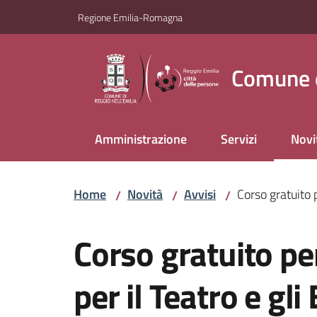
Vai al contenuto
Vai alla navigazione
Vai al footer
Regione Emilia-Romagna
Comune d
Amministrazione
Servizi
Novi
Menu
Home
Novità
Avvisi
Corso gratuito 
/
/
/
Salta al contenuto
Corso gratuito pe
per il Teatro e gl