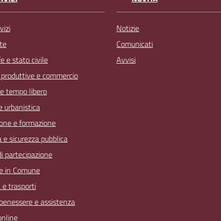
vizi
Notizie
te
Comunicati
 e stato civile
Avvisi
à produttive e commercio
 e tempo libero
 e urbanistica
one e formazione
a e sicurezza pubblica
 di partecipazione
e in Comune
 e trasporti
 benessere e assistenza
online