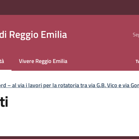
i Reggio Emilia
Seg
tà
Vivere Reggio Emilia
T
 selezionato
d – al via i lavori per la rotatoria tra via G.B. Vico e via G
ti