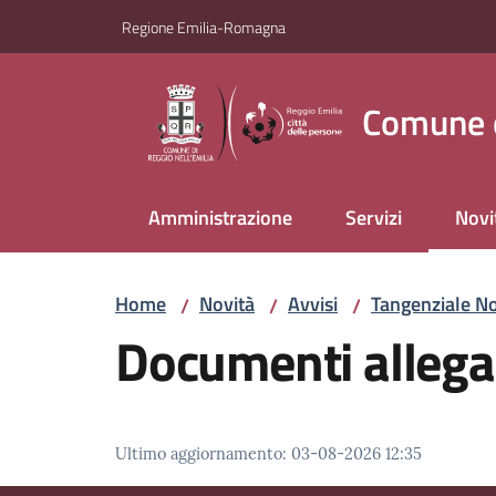
Vai al contenuto
Vai alla navigazione
Vai al footer
Regione Emilia-Romagna
Comune d
Amministrazione
Servizi
Novi
Menu
Home
Novità
Avvisi
Tangenziale Nor
/
/
/
Documenti allega
Ultimo aggiornamento
:
03-08-2026 12:35