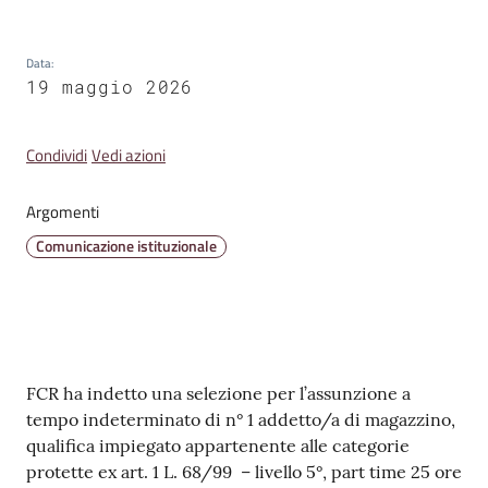
Emilia
Data
:
19 maggio 2026
Tutti
Condividi
Vedi azioni
gli
argomenti
Argomenti
Comunicazione istituzionale
T
u
r
i
s
Contenuto
m
FCR ha indetto una selezione per l’assunzione a
o
tempo indeterminato di n° 1 addetto/a di magazzino,
qualifica impiegato appartenente alle categorie
protette ex art. 1 L. 68/99 – livello 5°, part time 25 ore
E