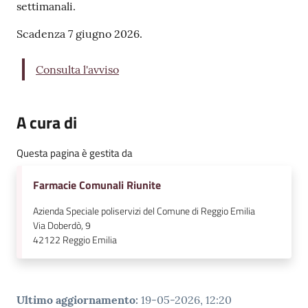
settimanali.
v
e
Scadenza 7 giugno 2026.
n
t
Consulta l'avviso
i
A cura di
Seguici
Questa pagina è gestita da
su
Farmacie Comunali Riunite
Azienda Speciale poliservizi del Comune di Reggio Emilia
Via Doberdò, 9
42122
Reggio Emilia
Ultimo aggiornamento
:
19-05-2026, 12:20