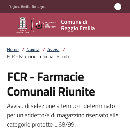
Vai al contenuto
Vai alla navigazione
Vai al footer
Regione Emilia-Romagna
Comune
Comune di
di
Reggio Emilia
Reggio
Emilia
Home
/
Novità
/
Avvisi
/
FCR - Farmacie Comunali Riunite
FCR - Farmacie
Amministrazione
Salta al contenuto
Comunali Riunite
Servizi
Novità
Avviso di selezione a tempo indeterminato 
Menu selezionato
per un addetto/a di magazzino riservato alle 
Vivere
categorie protette L.68/99. 
Reggio