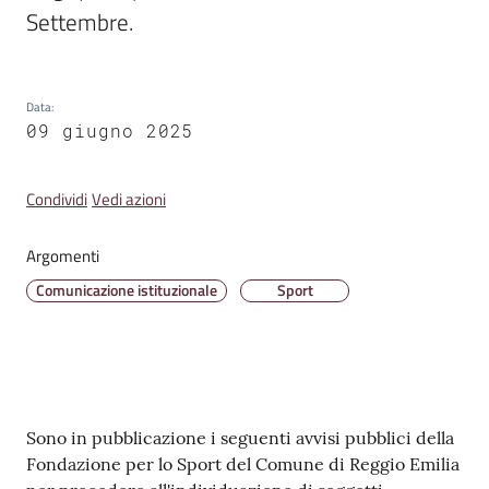
Emilia
Settembre.
Data
:
09 giugno 2025
Tutti
gli
Condividi
Vedi azioni
argomenti
Argomenti
T
u
Comunicazione istituzionale
Sport
r
i
s
m
o
Contenuto
Sono in pubblicazione i seguenti avvisi pubblici della
Fondazione per lo Sport del Comune di Reggio Emilia
E