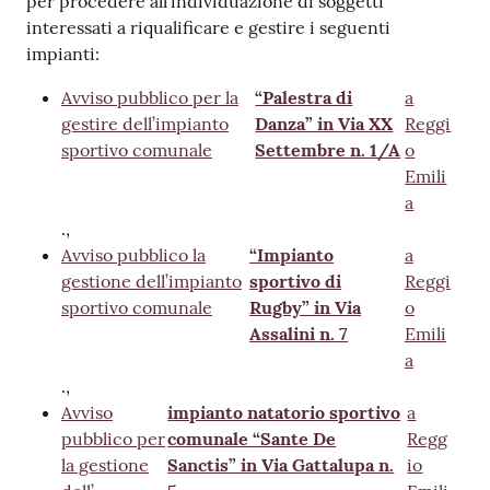
per procedere all'individuazione di soggetti
v
interessati a riqualificare e gestire i seguenti
e
impianti:
n
t
Avviso pubblico per la
“Palestra di
a
i
gestire dell’impianto
Danza” in Via XX
Reggi
sportivo comunale
Settembre n. 1/A
o
Emili
a
Seguici
.,
su
Avviso pubblico la
“Impianto
a
gestione dell’impianto
sportivo di
Reggi
sportivo comunale
Rugby” in Via
o
Assalini n. 7
Emili
a
.,
Avviso
impianto natatorio sportivo
a
pubblico per
comunale “Sante De
Regg
la gestione
Sanctis” in Via Gattalupa n.
io