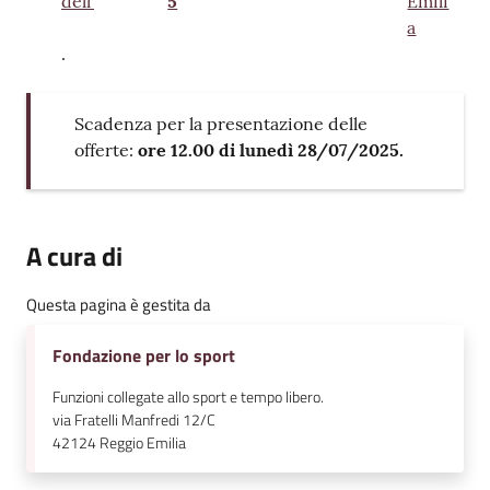
dell’
5
Emili
a
.
Scadenza per la presentazione delle
offerte:
ore 12.00 di lunedì 28/07/2025.
A cura di
Questa pagina è gestita da
Fondazione per lo sport
Funzioni collegate allo sport e tempo libero.
via Fratelli Manfredi 12/C
42124
Reggio Emilia