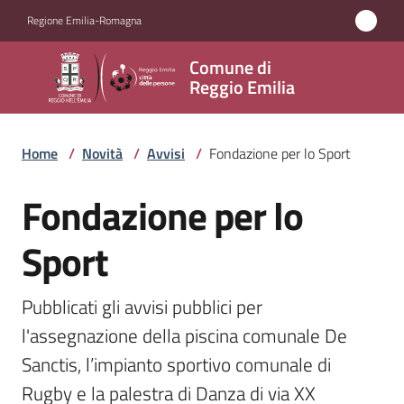
Vai al contenuto
Vai alla navigazione
Vai al footer
Regione Emilia-Romagna
Comune
Comune di
di
Reggio Emilia
Reggio
Emilia
Home
/
Novità
/
Avvisi
/
Fondazione per lo Sport
Fondazione per lo
Salta al contenuto
Amministrazione
Sport
Servizi
Pubblicati gli avvisi pubblici per 
Novità
l'assegnazione della piscina comunale De 
Menu selezionato
Sanctis, l’impianto sportivo comunale di 
Vivere
Rugby e la palestra di Danza di via XX 
Reggio