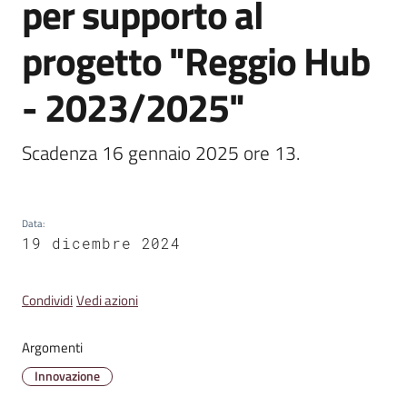
per supporto al
Emilia
progetto "Reggio Hub
- 2023/2025"
Tutti
gli
Scadenza 16 gennaio 2025 ore 13.
argomenti
T
Data
:
u
19 dicembre 2024
r
i
Condividi
Vedi azioni
s
m
o
Argomenti
Innovazione
E