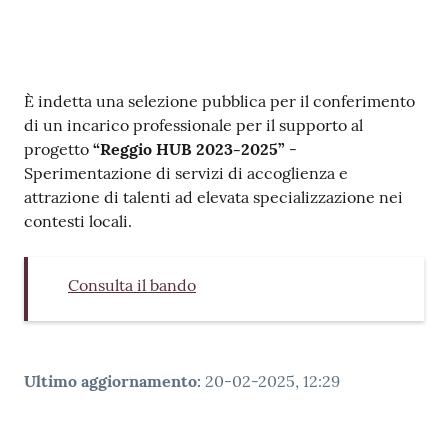
v
e
n
t
Contenuto
È indetta una selezione pubblica per il conferimento
i
di un incarico professionale per il supporto al
progetto
“Reggio HUB 2023-2025”
-
Sperimentazione di servizi di accoglienza e
attrazione di talenti ad elevata specializzazione nei
Seguici
contesti locali.
su
Consulta il bando
Ultimo aggiornamento
:
20-02-2025, 12:29