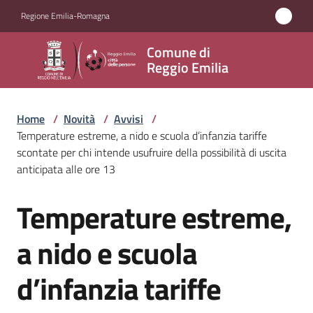
Vai al contenuto
Vai alla navigazione
Vai al footer
Regione Emilia-Romagna
Comune
Comune di
di
Reggio Emilia
Reggio
Emilia
Home
/
Novità
/
Avvisi
/
Temperature estreme, a nido e scuola d’infanzia tariffe
scontate per chi intende usufruire della possibilità di uscita
anticipata alle ore 13
Amministrazione
Temperature estreme,
Salta al contenuto
Servizi
a nido e scuola
Novità
Menu selezionato
d’infanzia tariffe
Vivere
Reggio