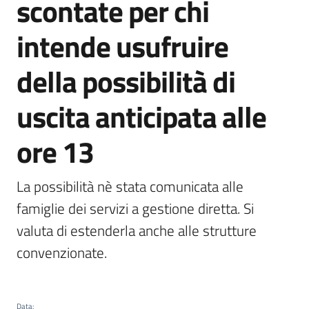
scontate per chi
Emilia
intende usufruire
della possibilità di
Tutti
uscita anticipata alle
gli
argomenti
ore 13
T
u
La possibilità nè stata comunicata alle 
r
famiglie dei servizi a gestione diretta. Si 
i
valuta di estenderla anche alle strutture 
s
m
convenzionate.
o
E
Data
: