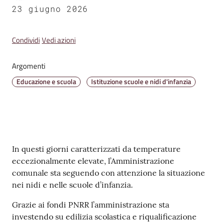
v
23 giugno 2026
e
n
Condividi
Vedi azioni
t
i
Argomenti
Educazione e scuola
Istituzione scuole e nidi d'infanzia
Seguici
su
Contenuto
In questi giorni caratterizzati da temperature
eccezionalmente elevate, l’Amministrazione
comunale sta seguendo con attenzione la situazione
nei nidi e nelle scuole d’infanzia.
Grazie ai fondi PNRR l’amministrazione sta
investendo su edilizia scolastica e riqualificazione