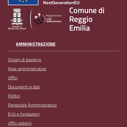
v
Comune di
e
Reggio
n
Emilia
t
i
AMMINISTRAZIONE
Seguici
Organi di governo
su
Aree amministrative
Uffici
Documenti e dati
Politici
Personale Amministrativo
Enti e fondazioni
Uffici esterni