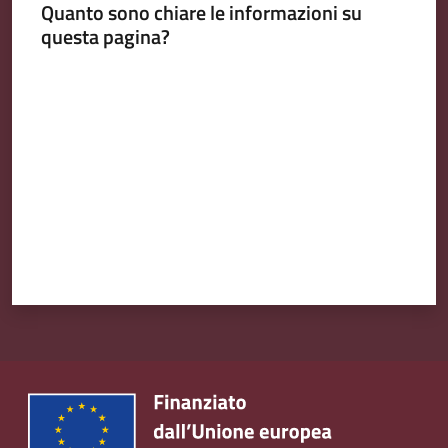
Quanto sono chiare le informazioni su
Emilia
questa pagina?
Valuta da 1 a 5 stelle
Tutti
gli
argomenti
T
u
r
i
s
m
o
E