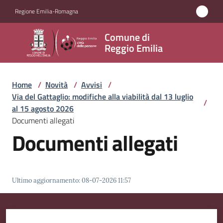
Vai al contenuto
Vai alla navigazione
Vai al footer
Regione Emilia-Romagna
Comune
Comune di
di
Reggio Emilia
Reggio
Emilia
Home
/
Novità
/
Avvisi
/
Via del Gattaglio: modifiche alla viabilità dal 13 luglio
/
al 15 agosto 2026
Documenti allegati
Amministrazione
Documenti allegati
Servizi
Novità
Ultimo aggiornamento
:
08-07-2026 11:57
Menu selezionato
Vivere
Reggio