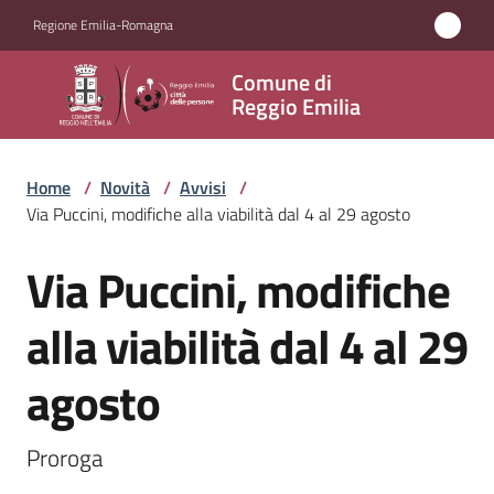
Vai al contenuto
Vai alla navigazione
Vai al footer
Regione Emilia-Romagna
Comune
Comune di
di
Reggio Emilia
Reggio
Emilia
Home
/
Novità
/
Avvisi
/
Via Puccini, modifiche alla viabilità dal 4 al 29 agosto
Via Puccini, modifiche
Amministrazione
Salta al contenuto
alla viabilità dal 4 al 29
Servizi
agosto
Novità
Menu selezionato
Vivere
Proroga
Reggio