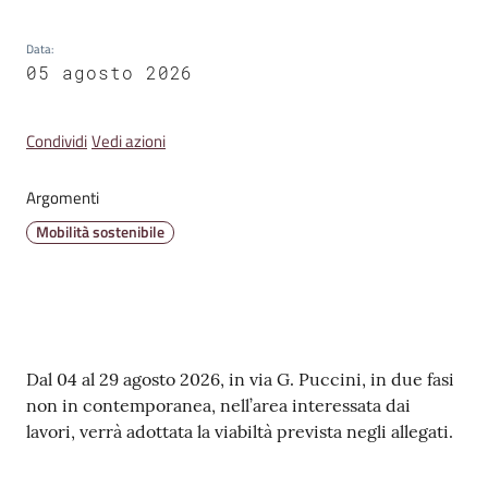
Emilia
Data
:
05 agosto 2026
Condividi
Vedi azioni
Tutti
gli
Argomenti
argomenti
Mobilità sostenibile
T
u
r
i
s
Contenuto
Dal 04 al 29 agosto 2026, in via G. Puccini, in due fasi
m
non in contemporanea, nell’area interessata dai
o
lavori, verrà adottata la viabiltà prevista negli allegati.
E