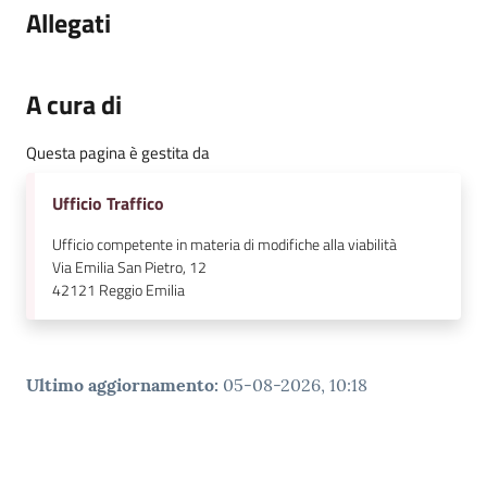
Allegati
v
e
n
t
A cura di
i
Questa pagina è gestita da
Ufficio Traffico
Seguici
Ufficio competente in materia di modifiche alla viabilità
su
Via Emilia San Pietro, 12
42121
Reggio Emilia
Ultimo aggiornamento
:
05-08-2026, 10:18