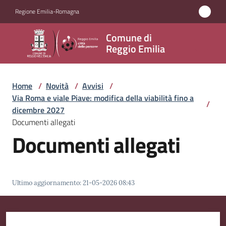
Vai al contenuto
Vai alla navigazione
Vai al footer
Regione Emilia-Romagna
Comune
Comune di
di
Reggio Emilia
Reggio
Emilia
Home
/
Novità
/
Avvisi
/
Via Roma e viale Piave: modifica della viabilità fino a
/
dicembre 2027
Documenti allegati
Amministrazione
Documenti allegati
Servizi
Novità
Ultimo aggiornamento
:
21-05-2026 08:43
Menu selezionato
Vivere
Reggio