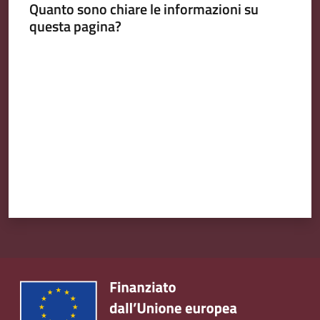
Quanto sono chiare le informazioni su
Emilia
questa pagina?
Valuta da 1 a 5 stelle
Tutti
gli
argomenti
T
u
r
i
s
m
o
E