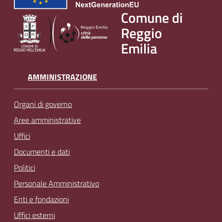
v
Comune di
e
Reggio
n
Emilia
t
i
AMMINISTRAZIONE
Seguici
Organi di governo
su
Aree amministrative
Uffici
Documenti e dati
Politici
Personale Amministrativo
Enti e fondazioni
Uffici esterni