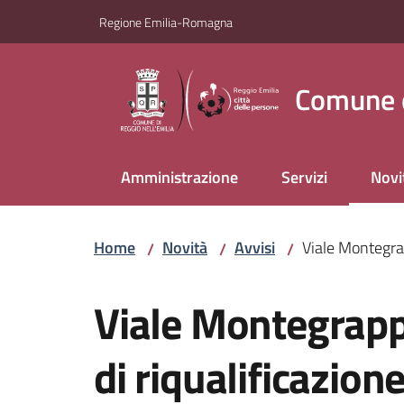
Vai al contenuto
Vai alla navigazione
Vai al footer
Regione Emilia-Romagna
Comune d
Amministrazione
Servizi
Novi
Menu
Home
Novità
Avvisi
Viale Montegrap
/
/
/
Salta al contenuto
Viale Montegrappa
di riqualificazione