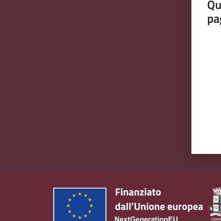
Qu
pa
Valut