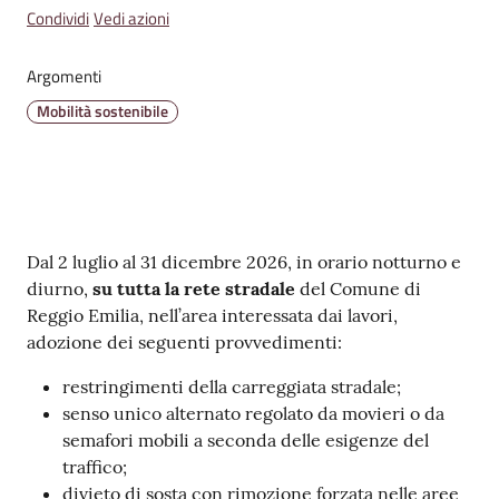
v
Condividi
Vedi azioni
e
n
Argomenti
t
Mobilità sostenibile
i
Seguici
su
Contenuto
Dal 2 luglio al 31 dicembre 2026, in orario notturno e
diurno,
su tutta la rete stradale
del Comune di
Reggio Emilia, nell’area interessata dai lavori,
adozione dei seguenti provvedimenti:
restringimenti della carreggiata stradale;
senso unico alternato regolato da movieri o da
semafori mobili a seconda delle esigenze del
traffico;
divieto di sosta con rimozione forzata nelle aree