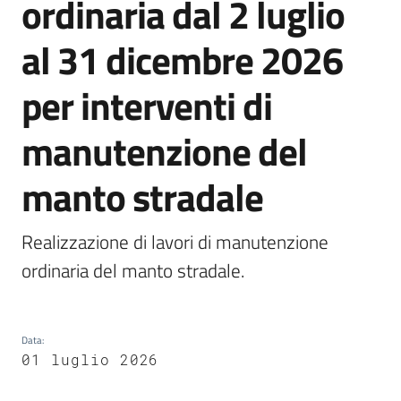
ordinaria dal 2 luglio
Emilia
al 31 dicembre 2026
per interventi di
Tutti
manutenzione del
gli
argomenti
manto stradale
T
u
Realizzazione di lavori di manutenzione 
r
ordinaria del manto stradale.
i
s
m
o
Data
:
01 luglio 2026
E