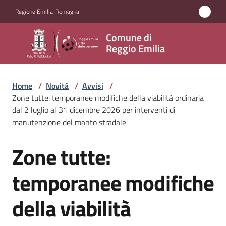
Vai al contenuto
Vai alla navigazione
Vai al footer
Regione Emilia-Romagna
Comune
Comune di
di
Reggio Emilia
Reggio
Emilia
Home
/
Novità
/
Avvisi
/
Zone tutte: temporanee modifiche della viabilità ordinaria
dal 2 luglio al 31 dicembre 2026 per interventi di
manutenzione del manto stradale
Amministrazione
Zone tutte:
Salta al contenuto
Servizi
temporanee modifiche
Novità
Menu selezionato
della viabilità
Vivere
Reggio