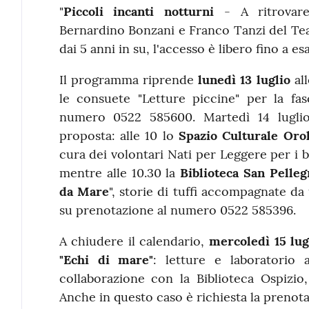
"
Piccoli incanti notturni
- A ritrovare
Bernardino Bonzani e Franco Tanzi del Tea
dai 5 anni in su, l'accesso è libero fino a e
Il programma riprende
lunedì 13 luglio
all
le consuete "Letture piccine" per la fa
numero 0522 585600. Martedì 14 lugli
proposta: alle 10 lo
Spazio Culturale Oro
cura dei volontari Nati per Leggere per i b
mentre alle 10.30 la
Biblioteca San Pelleg
da Mare
", storie di tuffi accompagnate da
su prenotazione al numero 0522 585396.
A chiudere il calendario,
mercoledì 15 lug
"Echi di mare"
: letture e laboratorio
collaborazione con la Biblioteca Ospizio
Anche in questo caso è richiesta la prenot