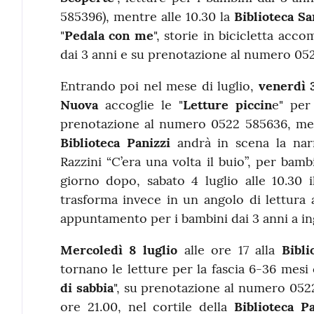
585396), mentre alle 10.30 la
Biblioteca Sa
"
Pedala con me
", storie in bicicletta ac
dai 3 anni e su prenotazione al numero 05
Entrando poi nel mese di luglio,
venerdì 3
Nuova
accoglie le "
Letture piccin
e" per
prenotazione al numero 0522 585636, ment
Biblioteca Panizzi
andrà in scena la na
Razzini “C’era una volta il buio”, per bambi
giorno dopo, sabato 4 luglio alle 10.30 il
trasforma invece in un angolo di lettura al
appuntamento per i bambini dai 3 anni a in
Mercoledì 8 luglio
alle ore 17 alla
Bibli
tornano le letture per la fascia 6-36 mesi
di sabbia
", su prenotazione al numero 052
ore 21.00, nel cortile della
Biblioteca Pa