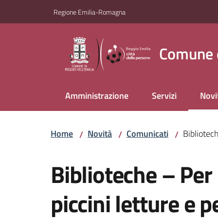
Vai al contenuto
Vai alla navigazione
Vai al footer
Regione Emilia-Romagna
Comune d
Amministrazione
Servizi
Novi
Menu
Home
Novità
Comunicati
Bibliotech
/
/
/
Salta al contenuto
Biblioteche – Per 
piccini letture e 