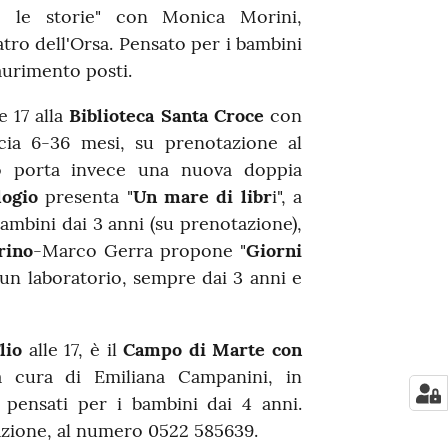
 le storie" con Monica Morini,
tro dell'Orsa. Pensato per i bambini
saurimento posti.
e 17 alla
Biblioteca Santa Croce
con
scia 6-36 mesi, su prenotazione al
o porta invece una nuova doppia
logio
presenta "
Un mare di libr
i", a
ambini dai 3 anni (su prenotazione),
rino
-Marco Gerra propone "
Giorni
 un laboratorio, sempre dai 3 anni e
lio
alle 17, è il
Campo di Marte con
 a cura di Emiliana Campanini, in
, pensati per i bambini dai 4 anni.
azione, al numero 0522 585639.