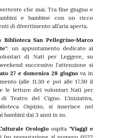
divertente che mai. Tra fine giugno e
 bambini e bambine con un ricco
ti di divertimento all’aria aperta.
la
Biblioteca San Pellegrino-Marco
te"
: un appuntamento dedicato ai
lontari di Nati per Leggere, su
weekend successivo l'attenzione si
ato 27 e domenica 28 giugno
va in
ento (alle 11.30 e poi alle 17.30 il
e le letture dei volontari Nati per
di Teatro del Cigno. L'iniziativa,
lioteca Ospizio, si inserisce nel
i bambini dai 3 anni in su.
Culturale Orologio
ospita "
Viaggi e
nni (su prenotazione al numero 0522