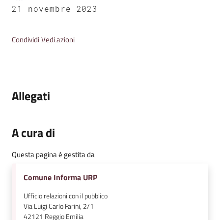
v
21 novembre 2023
e
n
Condividi
Vedi azioni
t
i
Allegati
Seguici
su
A cura di
Questa pagina è gestita da
Comune Informa URP
Ufficio relazioni con il pubblico
Via Luigi Carlo Farini, 2/1
42121
Reggio Emilia