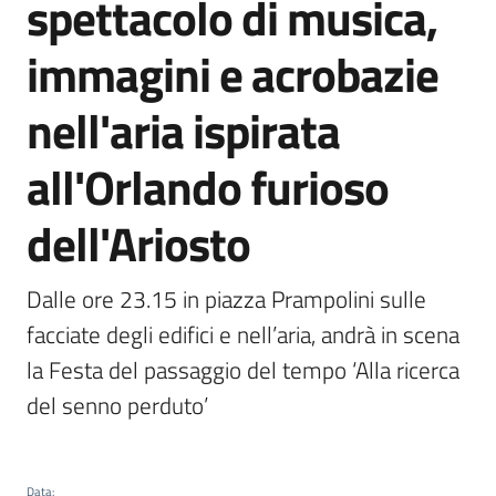
spettacolo di musica,
Emilia
immagini e acrobazie
nell'aria ispirata
Tutti
all'Orlando furioso
gli
argomenti
dell'Ariosto
T
u
Dalle ore 23.15 in piazza Prampolini sulle 
r
facciate degli edifici e nell’aria, andrà in scena 
i
la Festa del passaggio del tempo ‘Alla ricerca 
s
m
del senno perduto’
o
E
Data
: