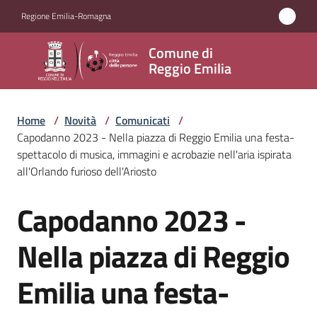
Vai al contenuto
Vai alla navigazione
Vai al footer
Regione Emilia-Romagna
Comune
Comune di
di
Reggio Emilia
Reggio
Emilia
Home
/
Novità
/
Comunicati
/
Capodanno 2023 - Nella piazza di Reggio Emilia una festa-
spettacolo di musica, immagini e acrobazie nell'aria ispirata
all'Orlando furioso dell'Ariosto
Amministrazione
Capodanno 2023 -
Salta al contenuto
Servizi
Nella piazza di Reggio
Novità
Menu selezionato
Emilia una festa-
Vivere
Reggio