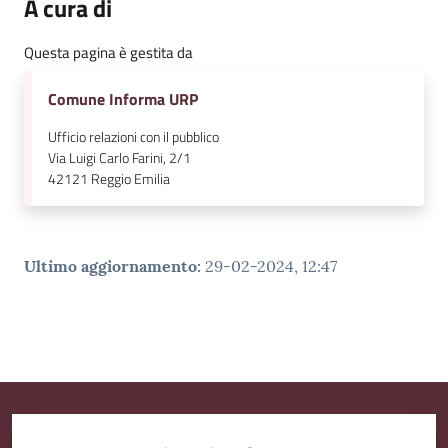
A cura di
v
e
Questa pagina è gestita da
n
t
Comune Informa URP
i
Ufficio relazioni con il pubblico
Via Luigi Carlo Farini, 2/1
42121
Reggio Emilia
Seguici
su
Ultimo aggiornamento
:
29-02-2024, 12:47