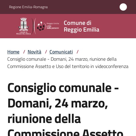
Vai al contenuto
Vai alla navigazione
Vai al footer
Regione Emilia-Romagna
Comune
Comune di
di
Reggio Emilia
Reggio
Emilia
Home
/
Novità
/
Comunicati
/
Consiglio comunale - Domani, 24 marzo, riunione della
Commissione Assetto e Uso del territorio in videoconferenza
Amministrazione
Consiglio comunale -
Salta al contenuto
Servizi
Domani, 24 marzo,
Novità
riunione della
Menu selezionato
Vivere
Commissione Assetto
Reggio