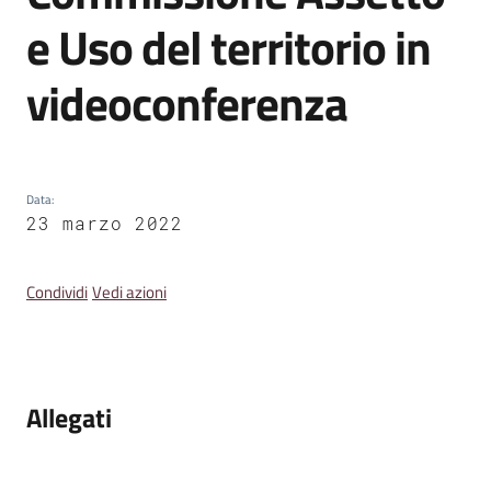
Emilia
e Uso del territorio in
videoconferenza
Tutti
gli
argomenti
Data
:
23 marzo 2022
T
u
Condividi
Vedi azioni
r
i
s
m
Allegati
o
E