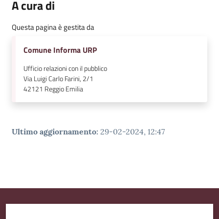
A cura di
v
e
Questa pagina è gestita da
n
t
Comune Informa URP
i
Ufficio relazioni con il pubblico
Via Luigi Carlo Farini, 2/1
42121
Reggio Emilia
Seguici
su
Ultimo aggiornamento
:
29-02-2024, 12:47