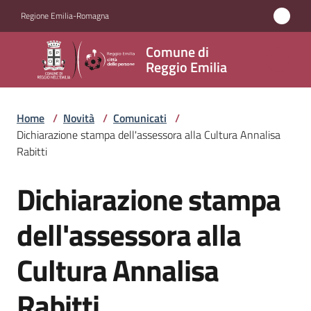
Vai al contenuto
Vai alla navigazione
Vai al footer
Regione Emilia-Romagna
Comune
Comune di
di
Reggio Emilia
Reggio
Emilia
Home
/
Novità
/
Comunicati
/
Dichiarazione stampa dell'assessora alla Cultura Annalisa
Rabitti
Amministrazione
Dichiarazione stampa
Salta al contenuto
Servizi
dell'assessora alla
Novità
Cultura Annalisa
Menu selezionato
Vivere
Rabitti
Reggio