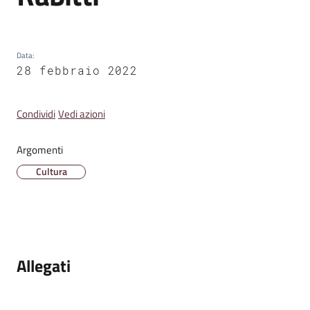
Emilia
Data
:
28 febbraio 2022
Tutti
gli
Condividi
Vedi azioni
argomenti
Argomenti
T
Cultura
u
r
i
s
m
Allegati
o
E