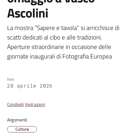
Emilia
Ascolini
La mostra “Sapere e tavola” si arricchisce di 
scatti dedicati al cibo e alle tradizioni. 
Tutti
Aperture straordinarie in occasione delle 
gli
argomenti
giornate inaugurali di Fotografia Europea
T
u
Data
:
r
28 aprile 2026
i
s
Condividi
Vedi azioni
m
o
Argomenti
Cultura
E