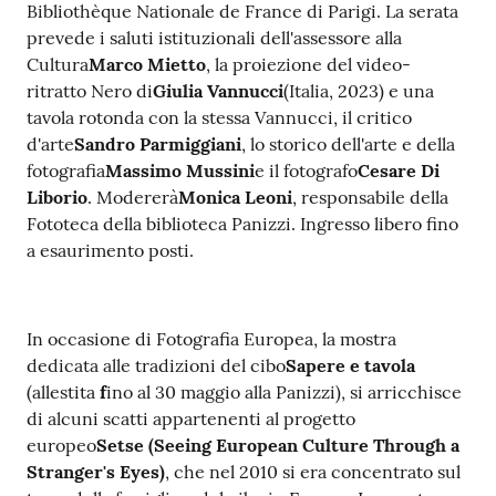
Bibliothèque Nationale de France di Parigi. La serata
prevede i saluti istituzionali dell'assessore alla
Cultura
Marco Mietto
, la proiezione del video-
ritratto Nero di
Giulia Vannucci
(Italia, 2023) e una
tavola rotonda con la stessa Vannucci, il critico
d'arte
Sandro Parmiggiani
, lo storico dell'arte e della
fotografia
Massimo Mussini
e il fotografo
Cesare Di
Liborio
. Modererà
Monica Leoni
, responsabile della
Fototeca della biblioteca Panizzi. Ingresso libero fino
a esaurimento posti.
In occasione di Fotografia Europea, la mostra
dedicata alle tradizioni del cibo
Sapere e tavola
(allestita
f
ino al 30 maggio alla Panizzi), si arricchisce
di alcuni scatti appartenenti al progetto
europeo
Setse (Seeing European Culture Through a
Stranger's Eyes)
, che nel 2010 si era concentrato sul