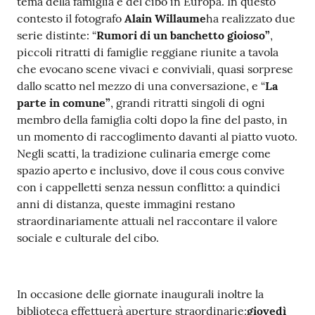
tema della famiglia e del cibo in Europa. In questo
contesto il fotografo
Alain Willaume
ha realizzato due
serie distinte: “
Rumori di un banchetto gioioso”
,
piccoli ritratti di famiglie reggiane riunite a tavola
che evocano scene vivaci e conviviali, quasi sorprese
dallo scatto nel mezzo di una conversazione, e “
La
parte in comune”
, grandi ritratti singoli di ogni
membro della famiglia colti dopo la fine del pasto, in
un momento di raccoglimento davanti al piatto vuoto.
Negli scatti, la tradizione culinaria emerge come
spazio aperto e inclusivo, dove il cous cous convive
con i cappelletti senza nessun conflitto: a quindici
anni di distanza, queste immagini restano
straordinariamente attuali nel raccontare il valore
sociale e culturale del cibo.
In occasione delle giornate inaugurali inoltre la
biblioteca effettuerà aperture straordinarie:
giovedì