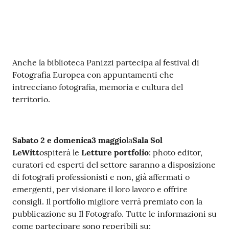
v
e
n
t
i
Contenuto
Anche la biblioteca Panizzi partecipa al festival di
Fotografia Europea con appuntamenti che
intrecciano fotografia, memoria e cultura del
territorio.
Seguici
su
Sabato 2 e domenica
3 maggio
la
Sala Sol
LeWitt
ospiterà le
Letture portfolio
: photo editor,
curatori ed esperti del settore saranno a disposizione
di fotografi professionisti e non, già affermati o
emergenti, per visionare il loro lavoro e offrire
consigli. Il portfolio migliore verrà premiato con la
pubblicazione su Il Fotografo. Tutte le informazioni su
come partecipare sono reperibili su: